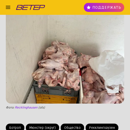
ПОДДЕРЖАТЬ
Фото:
Recklinghausen
(ots)
Ботроп
Мюнстер (округ)
Общество
Рекклингхаузен