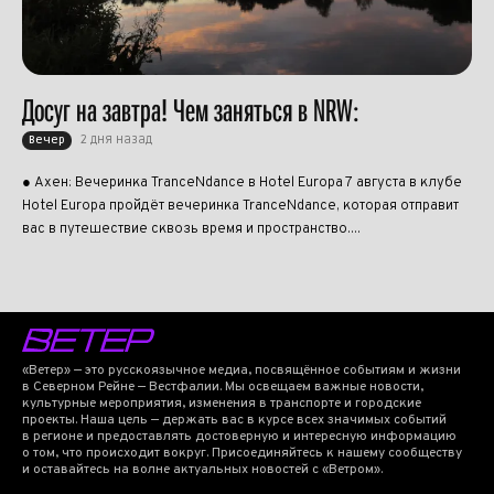
Досуг на завтра! Чем заняться в NRW:
2 дня назад
Вечер
● Ахен: Вечеринка TranceNdance в Hotel Europa 7 августа в клубе
Hotel Europa пройдёт вечеринка TranceNdance, которая отправит
вас в путешествие сквозь время и пространство....
«Ветер» — это русскоязычное медиа, посвящённое событиям и жизни
в Северном Рейне — Вестфалии. Мы освещаем важные новости,
культурные мероприятия, изменения в транспорте и городские
проекты. Наша цель — держать вас в курсе всех значимых событий
в регионе и предоставлять достоверную и интересную информацию
о том, что происходит вокруг. Присоединяйтесь к нашему сообществу
и оставайтесь на волне актуальных новостей с «Ветром».