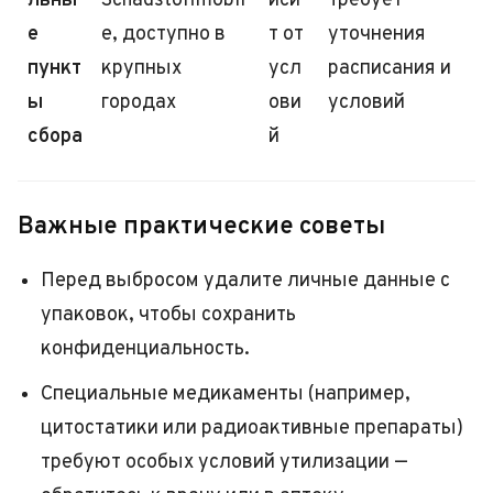
льны
Schadstoffmobil
иси
Требует
е
e, доступно в
т от
уточнения
пункт
крупных
усл
расписания и
ы
городах
ови
условий
сбора
й
Важные практические советы
Перед выбросом удалите личные данные с
упаковок, чтобы сохранить
конфиденциальность.
Специальные медикаменты (например,
цитостатики или радиоактивные препараты)
требуют особых условий утилизации —