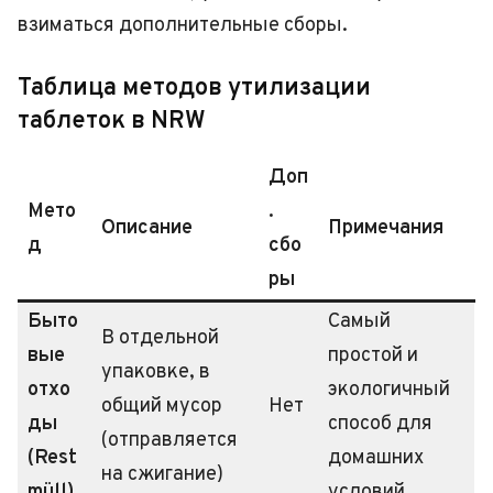
взиматься дополнительные сборы.
Таблица методов утилизации
таблеток в NRW
Доп
Мето
.
Описание
Примечания
д
сбо
ры
Быто
Самый
В отдельной
вые
простой и
упаковке, в
отхо
экологичный
общий мусор
Нет
ды
способ для
(отправляется
(Rest
домашних
на сжигание)
müll)
условий