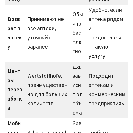
Удобно, если
Обы
Возв
Принимают не
аптека рядом
чно
рат в
все аптеки,
и
бес
аптек
уточняйте
предоставляе
пла
у
заранее
т такую
тно
услугу
Да,
Цент
Wertstoffhöfe,
зав
Подходит
ры
преимуществен
иси
аптекам и
перер
но для больших
т от
коммерческим
аботк
количеств
объ
предприятиям
и
ёма
Моби
Зав