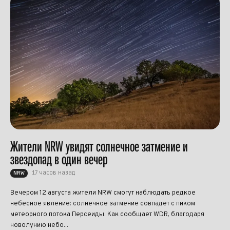
Жители NRW увидят солнечное затмение и
звездопад в один вечер
17 часов назад
NRW
Вечером 12 августа жители NRW смогут наблюдать редкое
небесное явление: солнечное затмение совпадёт с пиком
метеорного потока Персеиды. Как сообщает WDR, благодаря
новолунию небо...