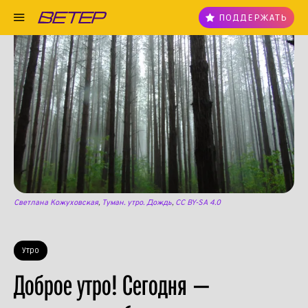
ПОДДЕРЖАТЬ
Светлана Кожуховская
,
Туман. утро. Дождь
,
CC BY-SA 4.0
Утро
Доброе утро! Сегодня —