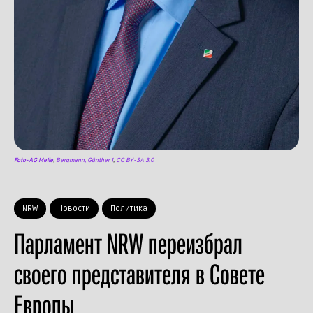
Foto-AG Melle
,
Bergmann, Günther 1
,
CC BY-SA 3.0
NRW
Новости
Политика
Парламент NRW переизбрал
своего представителя в Совете
Европы