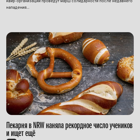
квир-организации проведут марш солидарности после недавнего
нападения...
Пекарня в NRW наняла рекордное число учеников
и ищет ещё