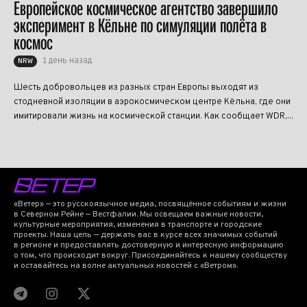
Европейское космическое агентство завершило
эксперимент в Кёльне по симуляции полёта в
космос
1 день назад
NRW
Шесть добровольцев из разных стран Европы выходят из
стодневной изоляции в аэрокосмическом центре Кёльна, где они
имитировали жизнь на космической станции. Как сообщает WDR,...
«Ветер» — это русскоязычное медиа, посвящённое событиям и жизни
в Северном Рейне — Вестфалии. Мы освещаем важные новости,
культурные мероприятия, изменения в транспорте и городские
проекты. Наша цель — держать вас в курсе всех значимых событий
в регионе и предоставлять достоверную и интересную информацию
о том, что происходит вокруг. Присоединяйтесь к нашему сообществу
и оставайтесь на волне актуальных новостей с «Ветром».