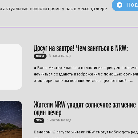
Под
и актуальные новости прямо у вас в мессенджере
Досуг на завтра! Чем заняться в NRW:
3 часа назад
Досуг
● Бонн: Мастер-класс по цианотипии — рисуем солнеч
научиться создавать изображения с помощью солнечн
этом воркшопе вы познакомитесь с цианотипией —...
Жители NRW увидят солнечное затмение 
один вечер
5 часов назад
NRW
Вечером 12 августа жители NRW смогут наблюдать ре