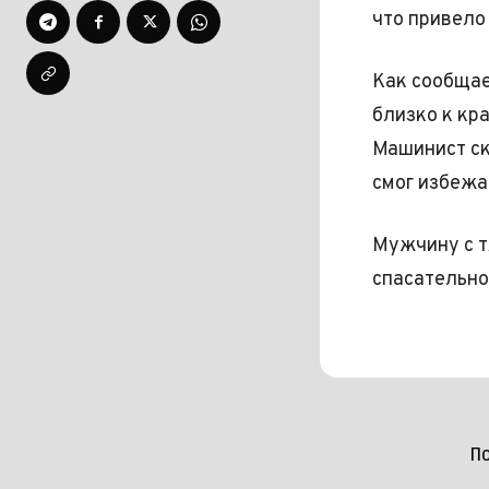
что привело
Как сообщае
близко к кр
Машинист ск
смог избежа
Мужчину с т
спасательно
П