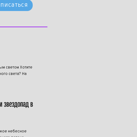
писаться
ным светом Хотите
ого света? На
и звездопад в
дкое небесное