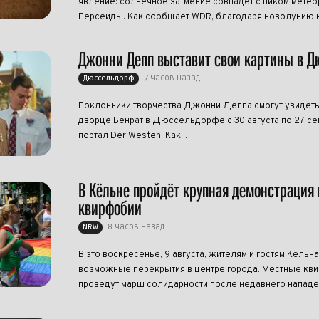
явление: солнечное затмение совпадёт с пиком метео
Персеиды. Как сообщает WDR, благодаря новолунию н
Джонни Депп выставит свои картины в 
7 часов назад
Дюссельдорф
Поклонники творчества Джонни Деппа смогут увидеть
дворце Бенрат в Дюссельдорфе с 30 августа по 27 се
портал Der Westen. Как...
В Кёльне пройдёт крупная демонстрация 
квирфобии
8 часов назад
NRW
В это воскресенье, 9 августа, жителям и гостям Кёльна
возможные перекрытия в центре города. Местные кви
проведут марш солидарности после недавнего нападен