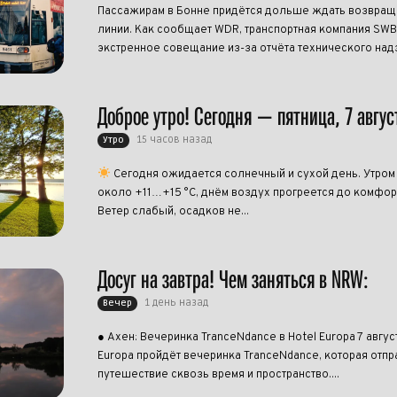
Пассажирам в Бонне придётся дольше ждать возвращ
линии. Как сообщает WDR, транспортная компания SW
экстренное совещание из-за отчёта технического надзо
Доброе утро! Сегодня — пятница, 7 авгус
15 часов назад
Утро
Сегодня ожидается солнечный и сухой день. Утром
около +11…+15 °C, днём воздух прогреется до комфо
Ветер слабый, осадков не...
Досуг на завтра! Чем заняться в NRW:
1 день назад
Вечер
● Ахен: Вечеринка TranceNdance в Hotel Europa 7 авгус
Europa пройдёт вечеринка TranceNdance, которая отпра
путешествие сквозь время и пространство....