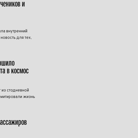
учеников и
ила внутренний
новость для тех,
ершило
та в космос
 из стодневной
имитировали жизнь
пассажиров