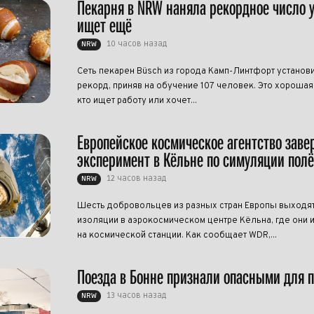
Пекарня в NRW наняла рекордное число 
ищет ещё
10 часов назад
NRW
Сеть пекарен Büsch из города Камп-Линтфорт установ
рекорд, приняв на обучение 107 человек. Это хорошая 
кто ищет работу или хочет...
Европейское космическое агентство зав
эксперимент в Кёльне по симуляции полё
12 часов назад
NRW
Шесть добровольцев из разных стран Европы выходят
изоляции в аэрокосмическом центре Кёльна, где они 
на космической станции. Как сообщает WDR,...
Поезда в Бонне признали опасными для 
13 часов назад
NRW