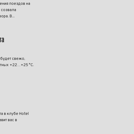
ения поездов на
B созвала
ра. В...
та
 будет свежо,
ртных +22…+25 °C.
та в клубе Hotel
вит вас в