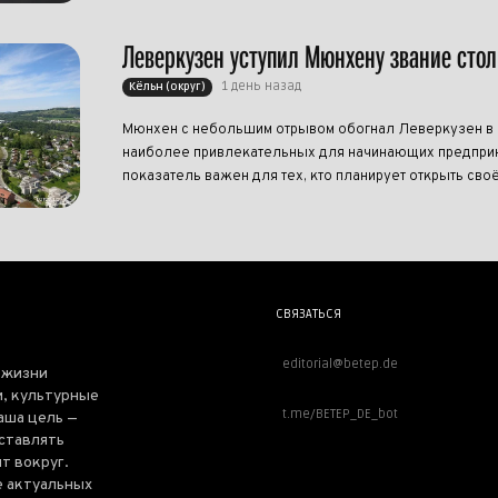
Леверкузен уступил Мюнхену звание сто
1 день назад
Кёльн (округ)
Мюнхен с небольшим отрывом обогнал Леверкузен в р
наиболее привлекательных для начинающих предприн
показатель важен для тех, кто планирует открыть своё
СВЯЗАТЬСЯ
editorial@betep.de
 жизни
, культурные
t.me/BETEP_DE_bot
аша цель —
оставлять
т вокруг.
е актуальных
ВАЖНОЕ