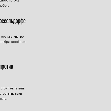
рного потока
ебо...
Дюссельдорфе
 его картины во
нтября, сообщает
против
 стоит учитывать
р-организации
ия...