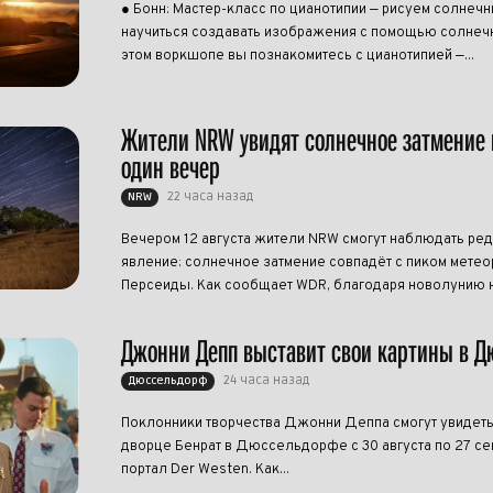
● Бонн: Мастер-класс по цианотипии — рисуем солнеч
научиться создавать изображения с помощью солнечн
этом воркшопе вы познакомитесь с цианотипией —...
Жители NRW увидят солнечное затмение 
один вечер
22 часа назад
NRW
Вечером 12 августа жители NRW смогут наблюдать ре
явление: солнечное затмение совпадёт с пиком метео
Персеиды. Как сообщает WDR, благодаря новолунию н
Джонни Депп выставит свои картины в 
24 часа назад
Дюссельдорф
Поклонники творчества Джонни Деппа смогут увидеть
дворце Бенрат в Дюссельдорфе с 30 августа по 27 се
портал Der Westen. Как...