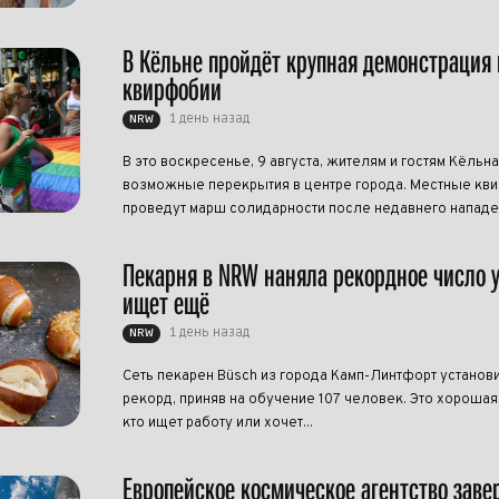
В Кёльне пройдёт крупная демонстрация 
квирфобии
1 день назад
NRW
В это воскресенье, 9 августа, жителям и гостям Кёльна
возможные перекрытия в центре города. Местные кви
проведут марш солидарности после недавнего нападен
Пекарня в NRW наняла рекордное число 
ищет ещё
1 день назад
NRW
Сеть пекарен Büsch из города Камп-Линтфорт установ
рекорд, приняв на обучение 107 человек. Это хорошая 
кто ищет работу или хочет...
Европейское космическое агентство зав