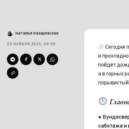
Наталья Назаревская
19 НОЯБРЯ 2025, 09:09
Сегодня п
и прохладно
пойдёт дожд
а в горных р
порывистый
Главно
●
Бундесве
саботажа и 