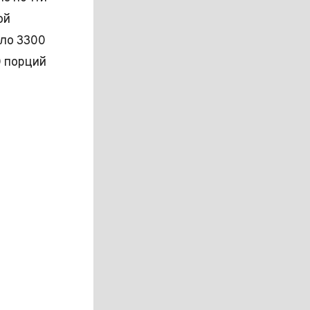
ой
ло 3300
0 порций