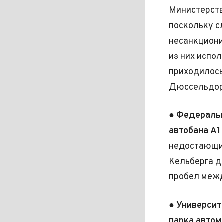
Министерств
поскольку 
несанкциони
из них испо
приходилось
Дюссельдо
●
Федераль
автобана A1
недостающих
Кельберга д
пробел меж
●
Университ
парка автом