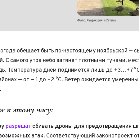
Фото: Редакция «Ветра»
огода обещает быть по-настоящему ноябрьской — с
й. С самого утра небо затянет плотными тучами, ме
ь. Температура днём поднимется лишь до +3…+7 °C
айонах — от — 1 до +2 °C. Ветер ожидается умеренны
.
е к этому часу:
ру
разрешат
сбивать дроны для предотвращения ш
возможных атак.
Cоответствующий законопроект о