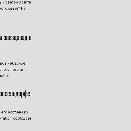
ным светом Хотите
ого света? На
и звездопад в
дкое небесное
рного потока
ебо...
Дюссельдорфе
 его картины во
нтября, сообщает