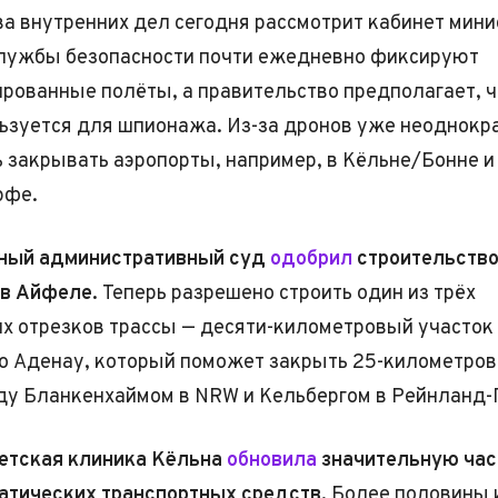
а внутренних дел сегодня рассмотрит кабинет мини
службы безопасности почти ежедневно фиксируют
рованные полёты, а правительство предполагает, ч
льзуется для шпионажа. Из-за дронов уже неоднокр
 закрывать аэропорты, например, в Кёльне/Бонне и
рфе.
ный административный суд
одобрил
строительство
 в Айфеле.
Теперь разрешено строить один из трёх
 отрезков трассы — десяти-километровый участок 
о Аденау, который поможет закрыть 25-километро
ду Бланкенхаймом в NRW и Кельбергом в Рейнланд
етская клиника Кёльна
обновила
значительную час
атических транспортных средств.
Более половины 