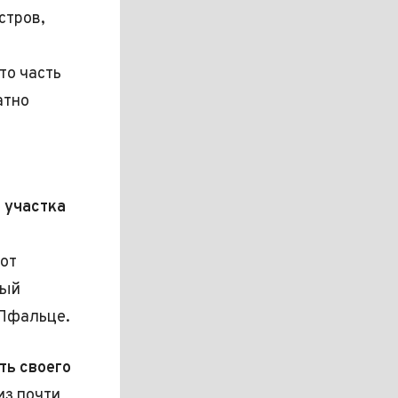
стров,
то часть
атно
 участка
от
вый
-Пфальце.
ть своего
из почти