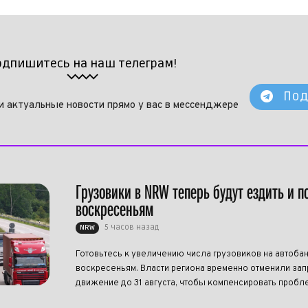
одпишитесь на наш телеграм!
Под
и актуальные новости прямо у вас в мессенджере
Грузовики в NRW теперь будут ездить и п
воскресеньям
5 часов назад
NRW
Готовьтесь к увеличению числа грузовиков на автоба
воскресеньям. Власти региона временно отменили запр
движение до 31 августа, чтобы компенсировать пробле