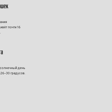
ошек
мания
ивёт почти 16
.
та
 солнечный день
 26–30 градусов.