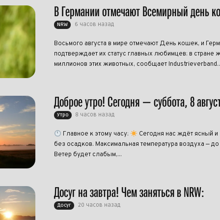
В Германии отмечают Всемирный день к
6 часов назад
NRW
Восьмого августа в мире отмечают День кошек, и Гер
подтверждает их статус главных любимцев: в стране ж
миллионов этих животных, сообщает Industrieverband..
Доброе утро! Сегодня — суббота, 8 авгус
8 часов назад
Утро
Главное к этому часу:
Сегодня нас ждёт ясный и
без осадков. Максимальная температура воздуха — до
Ветер будет слабым,...
Досуг на завтра! Чем заняться в NRW:
20 часов назад
Досуг