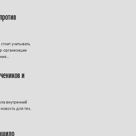
против
 стоит учитывать
р-организации
ия...
учеников и
ила внутренний
новость для тех,
ершило