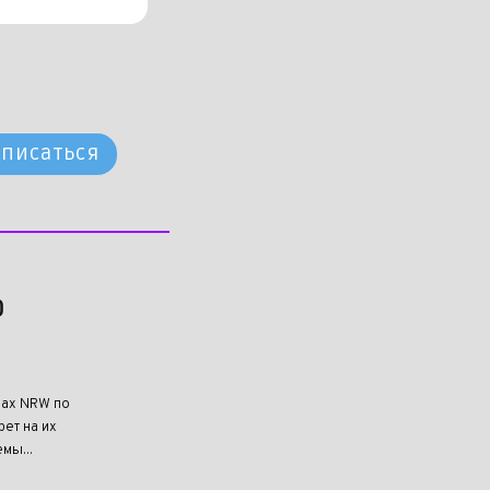
писаться
о
нах NRW по
ет на их
мы...