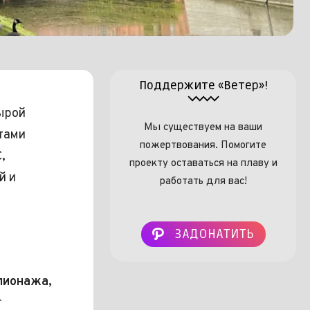
Поддержите «Ветер»!
ырой
Мы существуем на ваши
стами
пожертвования. Помогите
,
проекту оставаться на плаву и
й и
работать для вас!
ЗАДОНАТИТЬ
пионажа,
т