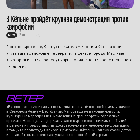
В Кёльне пройдёт крупная демонстрация против
квирфобии
2 дня назад
NRW
В это воскресенье, 9 августа, жителям и гостям Кёльна стоит
учитывать возможные перекрытия в центре города. Местные
квир-организации проведут марш солидарности после недавнего
нападения...
«Ветер» — это русскоязычное медиа, посвящённое событиям и жизни
в Северном Рейне — Вестфалии. Мы освещаем важные новости,
культурные мероприятия, изменения в транспорте и городские
проекты. Наша цель — держать вас в курсе всех значимых событий
в регионе и предоставлять достоверную и интересную информацию
о том, что происходит вокруг. Присоединяйтесь к нашему сообществу
и оставайтесь на волне актуальных новостей с «Ветром».