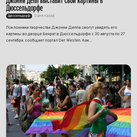
Джонни Депп выставит свои картины в
Дюссельдорфе
2 дня назад
Дюссельдорф
Поклонники творчества Джонни Деппа смогут увидеть его
картины во дворце Бенрат в Дюссельдорфе с 30 августа по 27
сентября, сообщает портал Der Westen. Как...