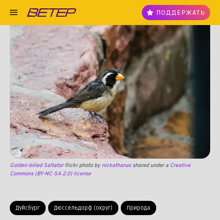
ПОДДЕРЖАТЬ
Golden-billed Saltator
flickr photo by
nickathanas
shared under a
Creative
Commons (BY-NC-SA 2.0) license
Дуйсбург
Дюссельдорф (округ)
Природа