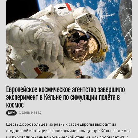
Европейское космическое агентство завершило
эксперимент в Кёльне по симуляции полёта в
космос
1 день назад
NRW
Шесть добровольцев из разных стран Европы выходят из
стодневной изоляции в аэрокосмическом центре Кёльна, где они
имитировали жизнь на космической станции. Как сообщает WDR,...