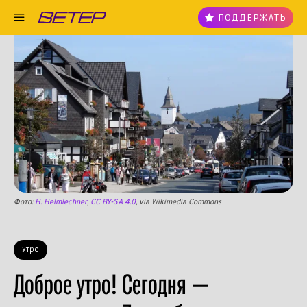
ПОДДЕРЖАТЬ
Фото:
H. Helmlechner
,
CC BY-SA 4.0
, via Wikimedia Commons
Утро
Доброе утро! Сегодня —