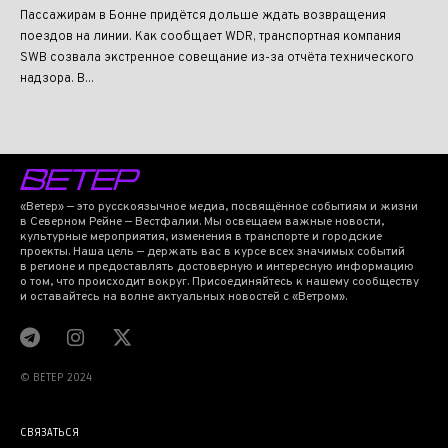
Пассажирам в Бонне придётся дольше ждать возвращения
поездов на линии. Как сообщает WDR, транспортная компания
SWB созвала экстренное совещание из-за отчёта технического
надзора. В...
«Ветер» — это русскоязычное медиа, посвящённое событиям и жизни
в Северном Рейне — Вестфалии. Мы освещаем важные новости,
культурные мероприятия, изменения в транспорте и городские
проекты. Наша цель — держать вас в курсе всех значимых событий
в регионе и предоставлять достоверную и интересную информацию
о том, что происходит вокруг. Присоединяйтесь к нашему сообществу
и оставайтесь на волне актуальных новостей с «Ветром».
© BETEP 2024
СВЯЗАТЬСЯ