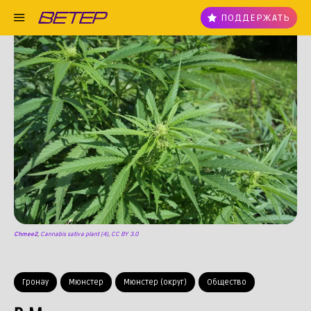
ПОДДЕРЖАТЬ
Chmee2
,
Cannabis sativa plant (4)
,
CC BY 3.0
Гронау
Мюнстер
Мюнстер (округ)
Общество