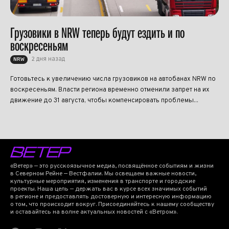
Грузовики в NRW теперь будут ездить и по
воскресеньям
2 дня назад
NRW
Готовьтесь к увеличению числа грузовиков на автобанах NRW по
воскресеньям. Власти региона временно отменили запрет на их
движение до 31 августа, чтобы компенсировать проблемы...
«Ветер» — это русскоязычное медиа, посвящённое событиям и жизни
в Северном Рейне — Вестфалии. Мы освещаем важные новости,
культурные мероприятия, изменения в транспорте и городские
проекты. Наша цель — держать вас в курсе всех значимых событий
в регионе и предоставлять достоверную и интересную информацию
о том, что происходит вокруг. Присоединяйтесь к нашему сообществу
и оставайтесь на волне актуальных новостей с «Ветром».