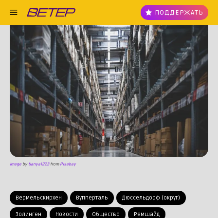
ПОДДЕРЖАТЬ
Image
by
tianya1223
from
Pixabay
Вермельскирхен
Вупперталь
Дюссельдорф (округ)
Золинген
Новости
Общество
Ремшайд