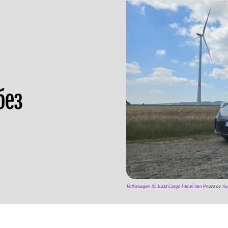
без
Volkswagen ID. Buzz Cargo Panel Van
Photo by
Au