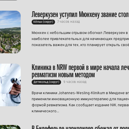
Леверкузен уступил Мюнхену звание сто
7 часов назад
Кёльн (округ)
Мюнхен с небольшим отрывом обогнал Леверкузен в р
наиболее привлекательных для начинающих предприн
показатель важен для тех, кто планирует открыть своё
Клиника в NRW первой в мире начала ле
ревматизм новым методом
9 часов назад
Детмольд (округ)
Врачи клиники Johannes-Wesling-Klinikum в Миндене в
применили инновационную иммунотерапию для пациен
формой ревматизма. Как сообщает издание NW, перва
клинического...
В Билефельде наркодилер сбежал от пол