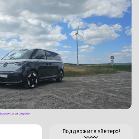
totrader UK
on
Unsplash
Поддержите «Ветер»!