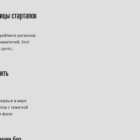
лицы стартапов
ейтинге регионов,
имателей. Этот
 дело...
чить
первые в мире
тов с тяжёлой
я фаза
иции без