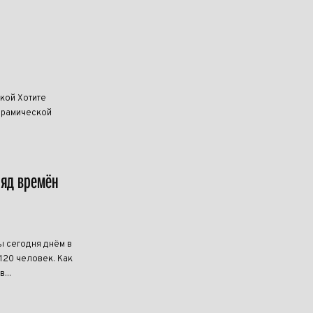
кой Хотите
керамической
ряд времён
ы сегодня днём в
20 человек. Как
...