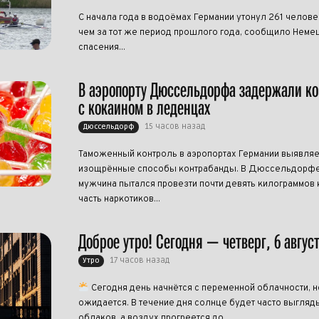
С начала года в водоёмах Германии утонул 261 челове
чем за тот же период прошлого года, сообщило Нем
спасения...
В аэропорту Дюссельдорфа задержали к
с кокаином в леденцах
15 часов назад
Дюссельдорф
Таможенный контроль в аэропортах Германии выявляе
изощрённые способы контрабанды. В Дюссельдорфе
мужчина пытался провезти почти девять килограммов 
часть наркотиков...
Доброе утро! Сегодня — четверг, 6 авгус
17 часов назад
Утро
Сегодня день начнётся с переменной облачности, н
ожидается. В течение дня солнце будет часто выгляд
облаков, а воздух прогреется до...