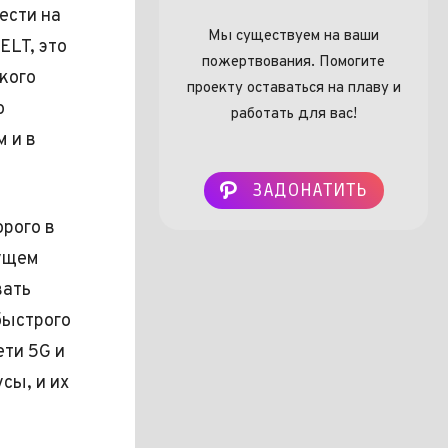
ести на
Мы существуем на ваши
ELT, это
пожертвования. Помогите
кого
проекту оставаться на плаву и
о
работать для вас!
м и в
ЗАДОНАТИТЬ
орого в
дущем
вать
быстрого
ети 5G и
сы, и их