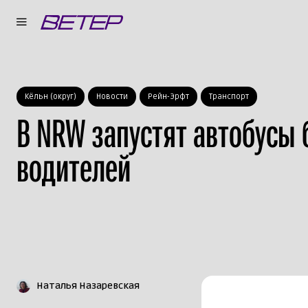
Кёльн (округ)
Новости
Рейн-Эрфт
Транспорт
В NRW запустят автобусы 
водителей
Наталья Назаревская