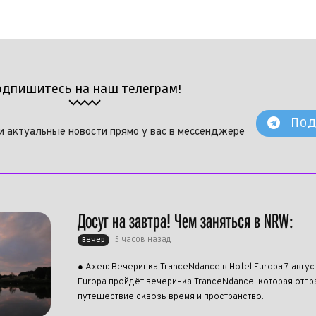
одпишитесь на наш телеграм!
Под
и актуальные новости прямо у вас в мессенджере
Досуг на завтра! Чем заняться в NRW:
5 часов назад
Вечер
● Ахен: Вечеринка TranceNdance в Hotel Europa 7 авгус
Europa пройдёт вечеринка TranceNdance, которая отпра
путешествие сквозь время и пространство....