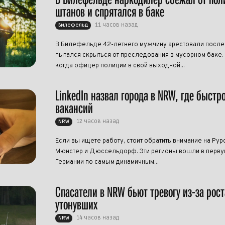
штанов и спрятался в баке
11 часов назад
Билефельд
В Билефельде 42-летнего мужчину арестовали после т
пытался скрыться от преследования в мусорном баке.
когда офицер полиции в свой выходной...
LinkedIn назвал города в NRW, где быстр
вакансий
12 часов назад
NRW
Если вы ищете работу, стоит обратить внимание на Рур
Мюнстер и Дюссельдорф. Эти регионы вошли в перву
Германии по самым динамичным...
Спасатели в NRW бьют тревогу из-за рост
утонувших
14 часов назад
NRW