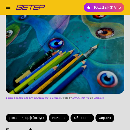
ПОДДЕРЖАТЬ
Colored pencils and pen on abstract eye artwork
Photo by
Elena Mozhvilo
on
Unsplash
Дюссельдорф (округ)
Новости
Общество
Фирзен