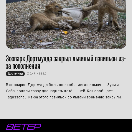
Зоопарк Дортмунда закрыл львиный павильон из-
за пополнения
2 дня назад
Дортмунд
В зоопарке Дортмунда большое событие: две львицы, Зури и
Саба, родили сразу двенадцать детёнышей. Как сообщает
Tagesschau, из-за этого павильон со львами временно закрыли...