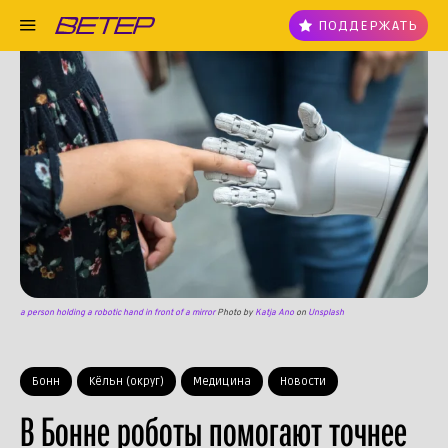
ПОДДЕРЖАТЬ
a person holding a robotic hand in front of a mirror
Photo by
Katja Ano
on
Unsplash
Бонн
Кёльн (округ)
Медицина
Новости
В Бонне роботы помогают точнее