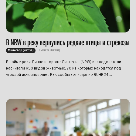
В NRW в реку вернулись редкие птицы и стрекозы
3 часа назад
Мюнстер (округ)
В пойме реки Липпе в городе Даттельн (NRW) исследователи
насчитали 950 видов животных, 70 из которых находятся под
угрозой исчезновения. Как сообщает издание RUHR24,...