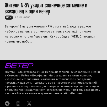
Жители NRW увидят солнечное затмение и
звездопад в один вечер
2 дня назад
NRW
Вечером 12 августа жители NRW смогут наблюдать редкое
небесное явление: солнечное затмение совпадёт с пиком
метеорного потока Персеиды. Как сообщает WDR, благодаря
новолунию небо...
«Ветер» — это русскоязычное медиа, посвящённое событиям и жизни
в Северном Рейне — Вестфалии. Мы освещаем важные новости,
культурные мероприятия, изменения в транспорте и городские
проекты. Наша цель — держать вас в курсе всех значимых событий
в регионе и предоставлять достоверную и интересную информацию
о том, что происходит вокруг. Присоединяйтесь к нашему сообществу
и оставайтесь на волне актуальных новостей с «Ветром».