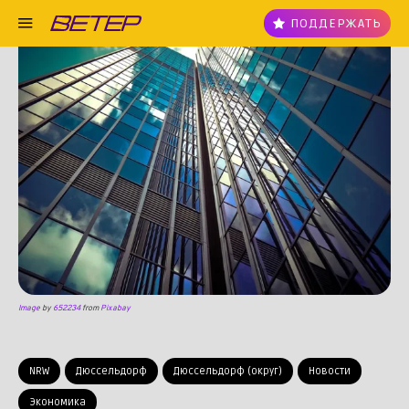
ПОДДЕРЖАТЬ
Image
by
652234
from
Pixabay
NRW
Дюссельдорф
Дюссельдорф (округ)
Новости
Экономика