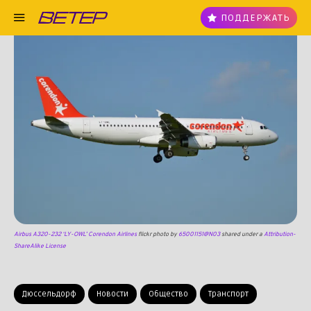
ПОДДЕРЖАТЬ
Airbus A320-232 ‘LY-OWL’ Corendon Airlines
flickr photo by
65001151@N03
shared under a
Attribution-
ShareAlike License
Дюссельдорф
Новости
Общество
Транспорт