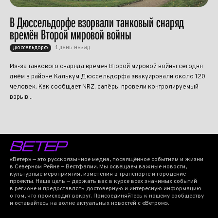
В Дюссельдорфе взорвали танковый снаряд
времён Второй мировой войны
1 день назад
Дюссельдорф
Из-за танкового снаряда времён Второй мировой войны сегодня
днём в районе Калькум Дюссельдорфа эвакуировали около 120
человек. Как сообщает NRZ, сапёры провели контролируемый
взрыв...
«Ветер» — это русскоязычное медиа, посвящённое событиям и жизни
в Северном Рейне — Вестфалии. Мы освещаем важные новости,
культурные мероприятия, изменения в транспорте и городские
проекты. Наша цель — держать вас в курсе всех значимых событий
в регионе и предоставлять достоверную и интересную информацию
о том, что происходит вокруг. Присоединяйтесь к нашему сообществу
и оставайтесь на волне актуальных новостей с «Ветром».