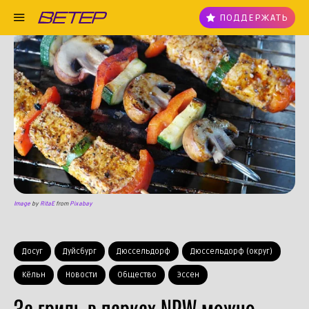
ПОДДЕРЖАТЬ
Image
by
RitaE
from
Pixabay
Досуг
Дуйсбург
Дюссельдорф
Дюссельдорф (округ)
Кёльн
Новости
Общество
Эссен