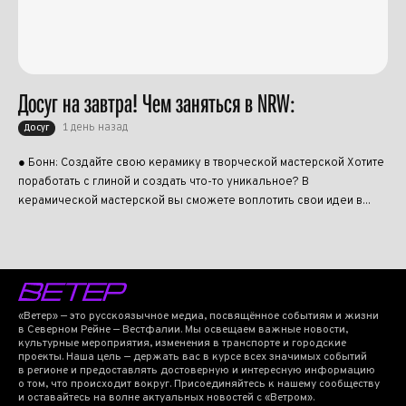
Досуг на завтра! Чем заняться в NRW:
1 день назад
Досуг
● Бонн: Создайте свою керамику в творческой мастерской Хотите
поработать с глиной и создать что-то уникальное? В
керамической мастерской вы сможете воплотить свои идеи в...
«Ветер» — это русскоязычное медиа, посвящённое событиям и жизни
в Северном Рейне — Вестфалии. Мы освещаем важные новости,
культурные мероприятия, изменения в транспорте и городские
проекты. Наша цель — держать вас в курсе всех значимых событий
в регионе и предоставлять достоверную и интересную информацию
о том, что происходит вокруг. Присоединяйтесь к нашему сообществу
и оставайтесь на волне актуальных новостей с «Ветром».