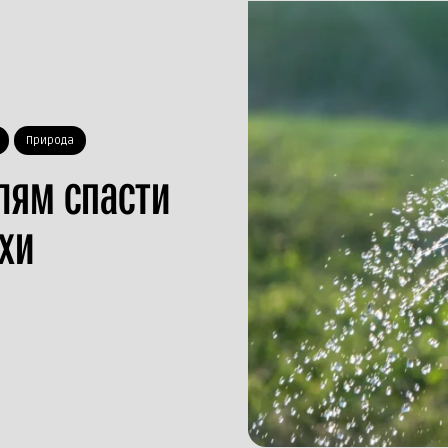
Природа
лям спасти
ухи