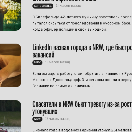
14 часов назад
Билефельд
В Билефельде 42-летнего мужчину арестовали после т
пытался скрыться от преследования в мусорном баке.
когда офицер полиции в свой выходной...
LinkedIn назвал города в NRW, где быстр
вакансий
15 часов назад
NRW
Если вы ищете работу, стоит обратить внимание на Рур
Мюнстер и Дюссельдорф. Эти регионы вошли в перву
Германии по самым динамичным...
Спасатели в NRW бьют тревогу из-за рост
утонувших
17 часов назад
NRW
С начала года в водоёмах Германии утонул 261 челове