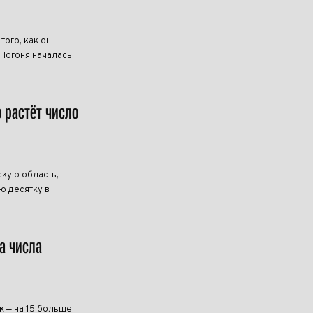
ого, как он
 Погоня началась,
о растёт число
скую область,
ю десятку в
а числа
к — на 15 больше,