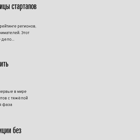
лицы стартапов
ейтинге регионов,
имателей. Этот
 дело...
чить
первые в мире
тов с тяжёлой
я фаза
иции без