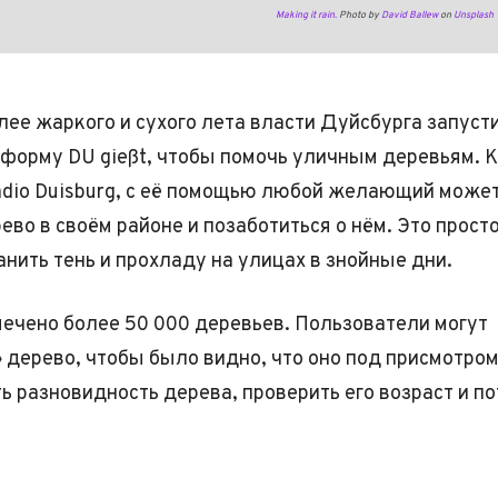
Making it rain.
Photo by
David Ballew
on
Unsplash
олее жаркого и сухого лета власти Дуйсбурга запуст
форму DU gießt, чтобы помочь уличным деревьям. 
dio Duisburg, с её помощью любой желающий може
ево в своём районе и позаботиться о нём. Это прост
анить тень и прохладу на улицах в знойные дни.
мечено более 50 000 деревьев. Пользователи могут
 дерево, чтобы было видно, что оно под присмотро
ь разновидность дерева, проверить его возраст и п