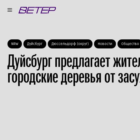
NRW
Дуйсбург
Дюссельдорф (округ)
Новости
Общество
Дуйсбург предлагает жите
городские деревья от зас