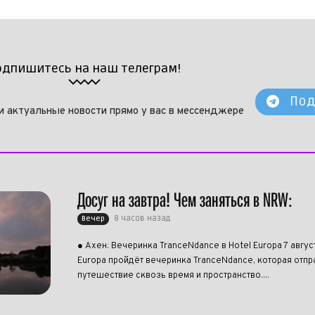
одпишитесь на наш телеграм!
Под
и актуальные новости прямо у вас в мессенджере
Досуг на завтра! Чем заняться в NRW:
8 часов назад
Вечер
● Ахен: Вечеринка TranceNdance в Hotel Europa 7 авгус
Europa пройдёт вечеринка TranceNdance, которая отпра
путешествие сквозь время и пространство....