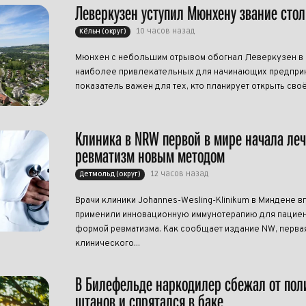
Леверкузен уступил Мюнхену звание сто
10 часов назад
Кёльн (округ)
Мюнхен с небольшим отрывом обогнал Леверкузен в р
наиболее привлекательных для начинающих предприн
показатель важен для тех, кто планирует открыть своё
Клиника в NRW первой в мире начала ле
ревматизм новым методом
12 часов назад
Детмольд (округ)
Врачи клиники Johannes-Wesling-Klinikum в Миндене в
применили инновационную иммунотерапию для пациен
формой ревматизма. Как сообщает издание NW, перва
клинического...
В Билефельде наркодилер сбежал от пол
штанов и спрятался в баке