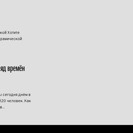
кой Хотите
керамической
ряд времён
ы сегодня днём в
20 человек. Как
...