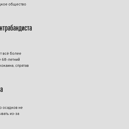
ецкое общество
онтрабандиста
т всё более
 68-летний
кокаина, спрятав
та
о осадков не
ывать из-за