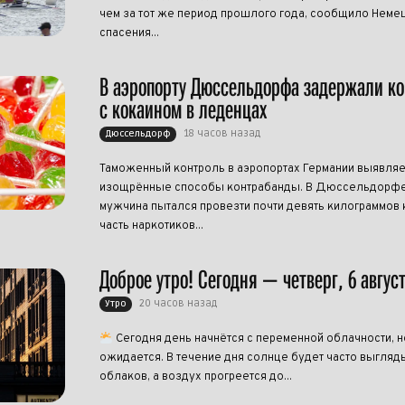
чем за тот же период прошлого года, сообщило Нем
спасения...
В аэропорту Дюссельдорфа задержали к
с кокаином в леденцах
18 часов назад
Дюссельдорф
Таможенный контроль в аэропортах Германии выявляе
изощрённые способы контрабанды. В Дюссельдорфе
мужчина пытался провезти почти девять килограммов 
часть наркотиков...
Доброе утро! Сегодня — четверг, 6 авгус
20 часов назад
Утро
Сегодня день начнётся с переменной облачности, н
ожидается. В течение дня солнце будет часто выгляд
облаков, а воздух прогреется до...