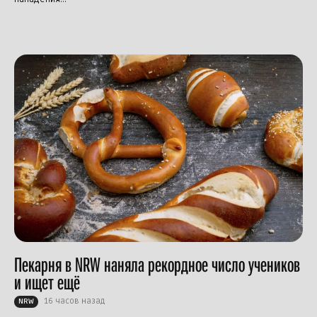
Пекарня в NRW наняла рекордное число учеников
и ищет ещё
16 часов назад
NRW