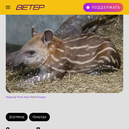
ПОДДЕРЖАТЬ
Image
by
Pixel-mixer
from
Pixabay
Дортмунд
Природа