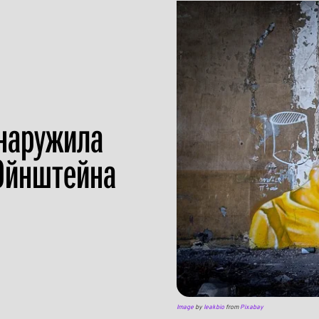
наружила
Эйнштейна
Image
by
leakbio
from
Pixabay