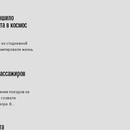
ершило
та в космос
 из стодневной
имитировали жизнь
пассажиров
ения поездов на
B созвала
ра. В...
та