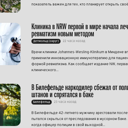
показатель важен для тех, кто планирует открыть своё
Клиника в NRW первой в мире начала ле
ревматизм новым методом
22 часа назад
Детмольд (округ)
Врачи клиники Johannes-Wesling-Klinikum в Миндене в
применили инновационную иммунотерапию для пациен
формой ревматизма. Как сообщает издание NW, перва
клинического...
В Билефельде наркодилер сбежал от пол
штанов и спрятался в баке
23 часа назад
Билефельд
В Билефельде 42-летнего мужчину арестовали после т
пытался скрыться от преследования в мусорном баке.
когда офицер полиции в свой выходной...