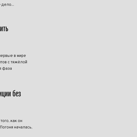
 дело...
чить
первые в мире
тов с тяжёлой
я фаза
иции без
ого, как он
 Погоня началась,