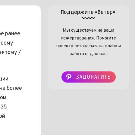
Поддержите «Ветер»!
Мы существуем на ваши
ое ранее
пожертвования. Помогите
воему
проекту оставаться на плаву и
вятому /
работать для вас!
ЗАДОНАТИТЬ
кции
ке более
фом
 35
ой