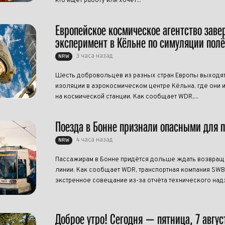
кто ищет работу или хочет...
Европейское космическое агентство зав
эксперимент в Кёльне по симуляции полё
3 часа назад
NRW
Шесть добровольцев из разных стран Европы выходят
изоляции в аэрокосмическом центре Кёльна, где они 
на космической станции. Как сообщает WDR,...
Поезда в Бонне признали опасными для 
4 часа назад
NRW
Пассажирам в Бонне придётся дольше ждать возвращ
линии. Как сообщает WDR, транспортная компания SW
экстренное совещание из-за отчёта технического надзо
Доброе утро! Сегодня — пятница, 7 авгус