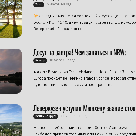
6 часов назад
Утро
Сегодня ожидается солнечный и сухой день. Утром
около +11…+15 °C, днём воздух прогреется до комфо
Ветер слабый, осадков не...
Досуг на завтра! Чем заняться в NRW:
18 часов назад
Вечер
● Ахен: Вечеринка TranceNdance в Hotel Europa 7 авгус
Europa пройдёт вечеринка TranceNdance, которая отпра
путешествие сквозь время и пространство....
Леверкузен уступил Мюнхену звание сто
20 часов назад
Кёльн (округ)
Мюнхен с небольшим отрывом обогнал Леверкузен в р
наиболее привлекательных для начинающих предприн