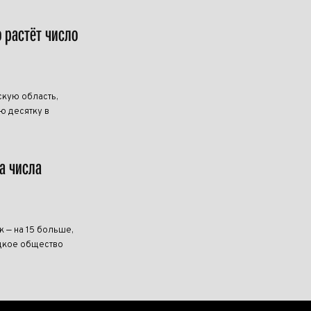
о растёт число
скую область,
ю десятку в
а числа
к — на 15 больше,
ецкое общество