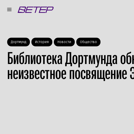
Дортмунд
История
Новости
Общество
Библиотека Дортмунда об
неизвестное посвящение 