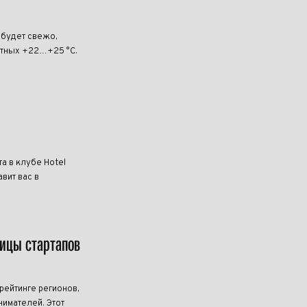
 будет свежо,
ртных +22…+25 °C.
та в клубе Hotel
вит вас в
лицы стартапов
ейтинге регионов,
имателей. Этот