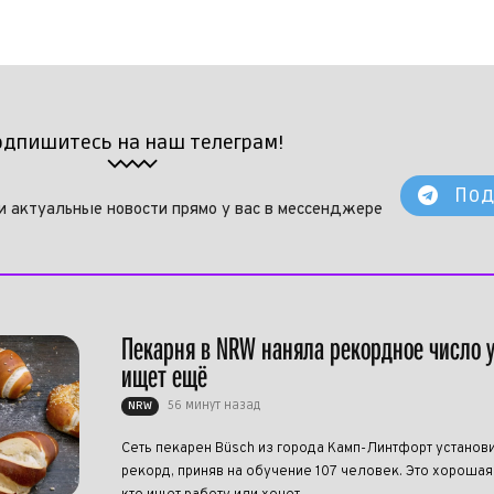
одпишитесь на наш телеграм!
Под
и актуальные новости прямо у вас в мессенджере
Пекарня в NRW наняла рекордное число 
ищет ещё
56 минут назад
NRW
Сеть пекарен Büsch из города Камп-Линтфорт установ
рекорд, приняв на обучение 107 человек. Это хорошая 