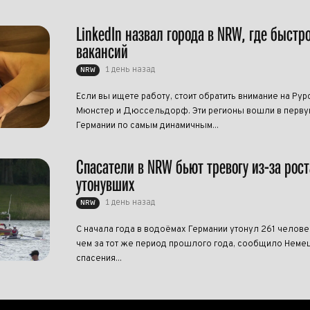
LinkedIn назвал города в NRW, где быстр
вакансий
1 день назад
NRW
Если вы ищете работу, стоит обратить внимание на Рур
Мюнстер и Дюссельдорф. Эти регионы вошли в перву
Германии по самым динамичным...
Спасатели в NRW бьют тревогу из-за рост
утонувших
1 день назад
NRW
С начала года в водоёмах Германии утонул 261 челове
чем за тот же период прошлого года, сообщило Нем
спасения...