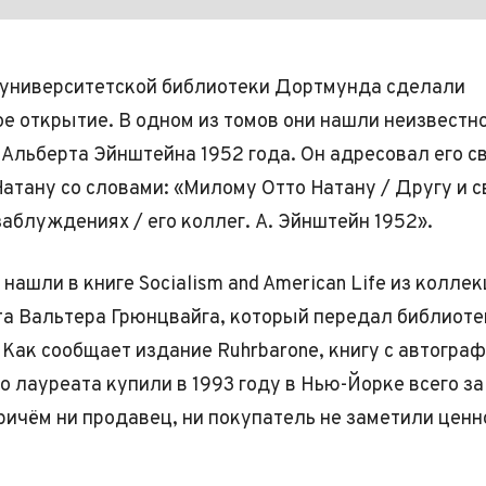
университетской библиотеки Дортмунда сделали
е открытие. В одном из томов они нашли неизвестн
Альберта Эйнштейна 1952 года. Он адресовал его с
Натану со словами: «Милому Отто Натану / Другу и с
заблуждениях / его коллег. А. Эйнштейн 1952».
нашли в книге Socialism and American Life из колле
а Вальтера Грюнцвайга, который передал библиоте
 Как сообщает издание Ruhrbarone, книгу с автогра
о лауреата купили в 1993 году в Нью-Йорке всего за
ричём ни продавец, ни покупатель не заметили ценн