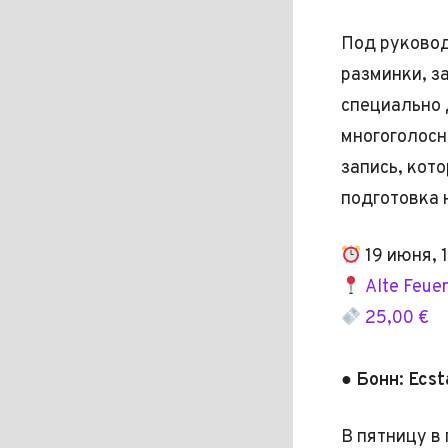
Под руковод
разминки, з
специально 
многоголосн
запись, кот
подготовка 
19 июня, 
Alte Feue
25,00 €
● Бонн: Ecs
В пятницу в