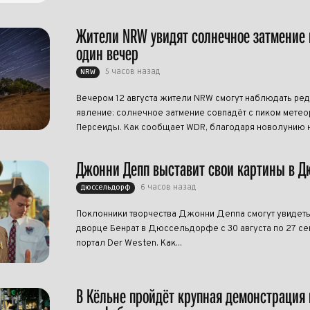
Жители NRW увидят солнечное затмение 
один вечер
5 часов назад
NRW
Вечером 12 августа жители NRW смогут наблюдать ре
явление: солнечное затмение совпадёт с пиком метео
Персеиды. Как сообщает WDR, благодаря новолунию н
Джонни Депп выставит свои картины в 
6 часов назад
Дюссельдорф
Поклонники творчества Джонни Деппа смогут увидеть
дворце Бенрат в Дюссельдорфе с 30 августа по 27 се
портал Der Westen. Как...
В Кёльне пройдёт крупная демонстрация 