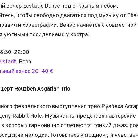
й вечер Ecstatic Dance под открытым небом.
тесь, чтобы свободно двигаться под музыку от Chak
 правил и хореографии. Вечер начнётся с совместной
я уютными посиделками у костра.
18:30–22:00
elstadt
, Bonn
ьный взнос 20–40 €
церт Rouzbeh Asgarian Trio
ного февральского выступления трио Рузбеха Асга
цену Rabbit Hole. Музыканты представят авторские
 в которых гармонично сплетаются тонкий джаз, ро
рсидские мелодии. Готовьтесь к мощному и чувстве