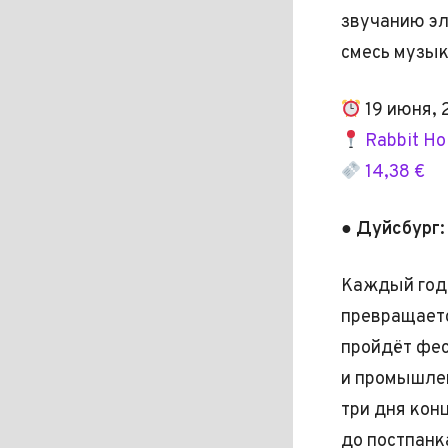
звучанию эл
смесь музык
19 июня, 
Rabbit Ho
14,38 €
● Дуйсбург:
Каждый год
превращается
пройдёт фес
и промышлен
три дня кон
до постпанк