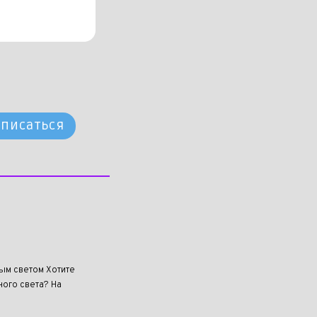
писаться
ным светом Хотите
ого света? На