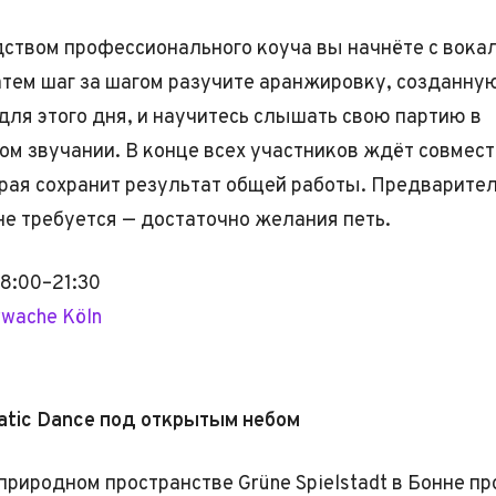
ством профессионального коуча вы начнёте с вока
атем шаг за шагом разучите аранжировку, созданну
для этого дня, и научитесь слышать свою партию в
ом звучании. В конце всех участников ждёт совмес
орая сохранит результат общей работы. Предварите
не требуется — достаточно желания петь.
18:00–21:30
rwache Köln
tatic Dance под открытым небом
 природном пространстве Grüne Spielstadt в Бонне п