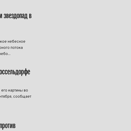
и звездопад в
дкое небесное
рного потока
ебо...
Дюссельдорфе
 его картины во
нтября, сообщает
против