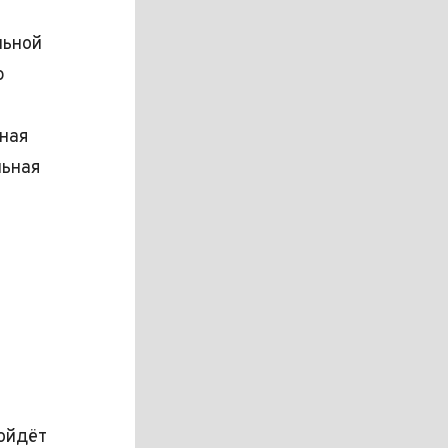
льной
ю
тная
льная
ройдёт