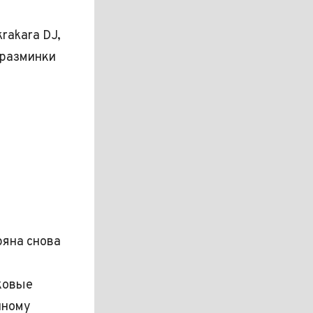
rakara DJ,
 разминки
ряна снова
ковые
нному