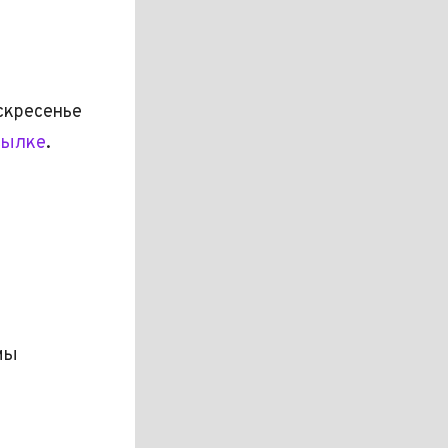
скресенье
сылке
.
 мы