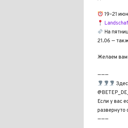
19–21 июн
Landschaf
На пятниц
21.06 — так
Желаем вам 
———
Здес
@BETEP_DE
Если у вас 
развернуто 
———