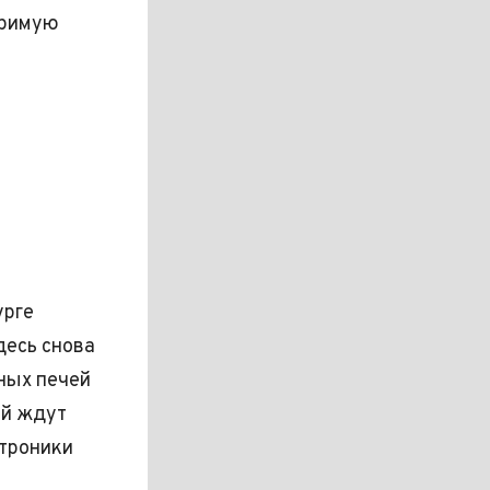
оримую
урге
десь снова
ных печей
ей ждут
ктроники