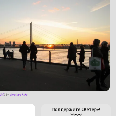
2.0
) by
dorothea knie
Поддержите «Ветер»!