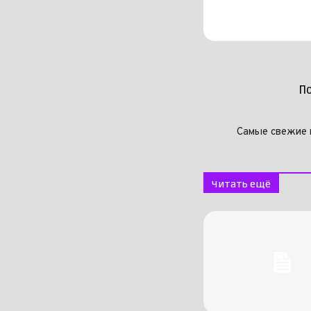
П
Самые свежие 
Читать ещё