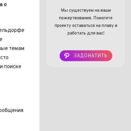
а о
Мы существуем на ваши
пожертвования. Помогите
проекту оставаться на плаву и
сельдорфе
работать для вас!
е
нные темам
ЗАДОНАТИТЬ
осто
 и поиске
сообщения