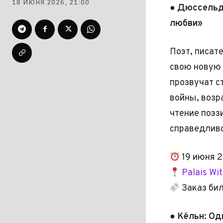
18 ИЮНЯ 2026, 21:00
● Дюссельд
любви»
Поэт, писат
свою новую 
прозвучат с
войны, возр
чтение поэз
справедливо
19 июня 2
Palais Wit
Заказ бил
● Кёльн: Од