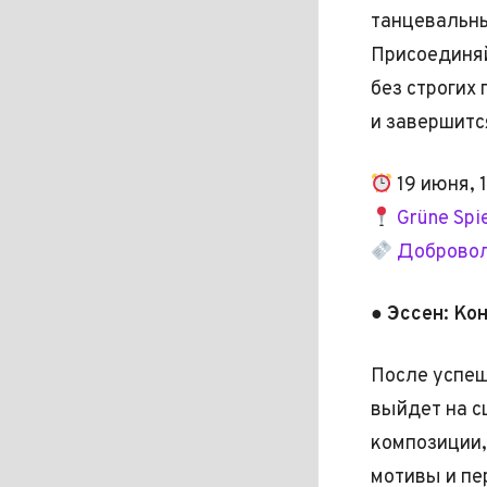
танцевальны
Присоединяй
без строгих
и завершитс
19 июня, 
Grüne Spi
Добровол
● Эссен: Кон
После успеш
выйдет на с
композиции,
мотивы и пе