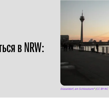
ться в NRW:
Düsseldorf, am Schlossturm
" (
CC BY-NC 