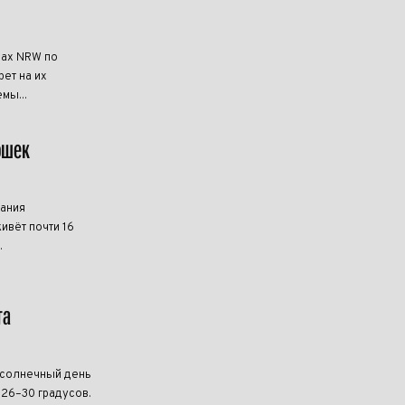
нах NRW по
ет на их
мы...
ошек
мания
ивёт почти 16
.
та
 солнечный день
 26–30 градусов.