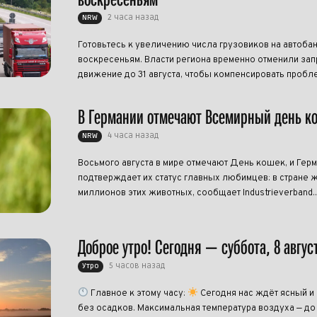
2 часа назад
NRW
Готовьтесь к увеличению числа грузовиков на автоба
воскресеньям. Власти региона временно отменили запр
движение до 31 августа, чтобы компенсировать пробле
В Германии отмечают Всемирный день к
4 часа назад
NRW
Восьмого августа в мире отмечают День кошек, и Гер
подтверждает их статус главных любимцев: в стране ж
миллионов этих животных, сообщает Industrieverband..
Доброе утро! Сегодня — суббота, 8 авгус
5 часов назад
Утро
Главное к этому часу:
Сегодня нас ждёт ясный и
без осадков. Максимальная температура воздуха — до