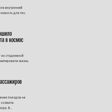
ила внутренний
новость для тех,
ершило
та в космос
 из стодневной
имитировали жизнь
пассажиров
ения поездов на
B созвала
ра. В...