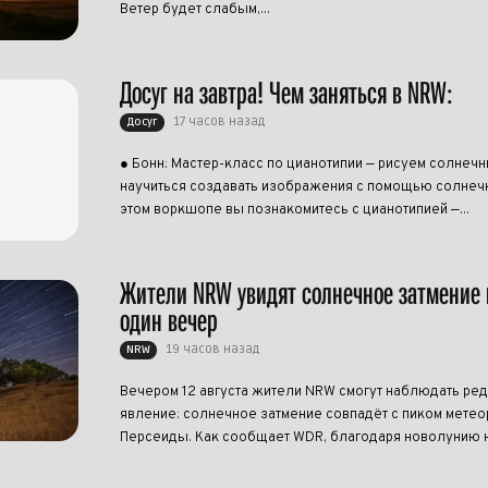
Ветер будет слабым,...
Досуг на завтра! Чем заняться в NRW:
17 часов назад
Досуг
● Бонн: Мастер-класс по цианотипии — рисуем солнеч
научиться создавать изображения с помощью солнечн
этом воркшопе вы познакомитесь с цианотипией —...
Жители NRW увидят солнечное затмение 
один вечер
19 часов назад
NRW
Вечером 12 августа жители NRW смогут наблюдать ре
явление: солнечное затмение совпадёт с пиком метео
Персеиды. Как сообщает WDR, благодаря новолунию н