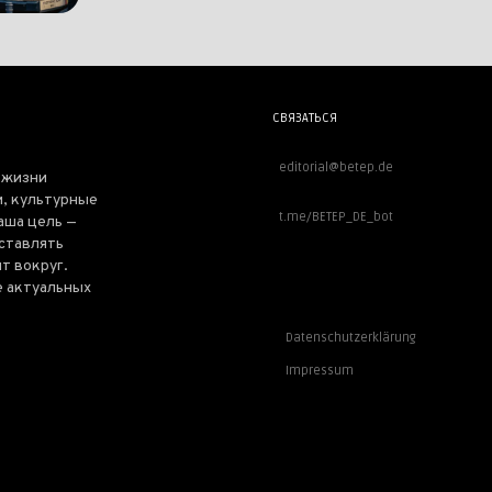
СВЯЗАТЬСЯ
editorial@betep.de
 жизни
, культурные
t.me/BETEP_DE_bot
аша цель —
оставлять
т вокруг.
е актуальных
ВАЖНОЕ
Datenschutzerklärung
Impressum