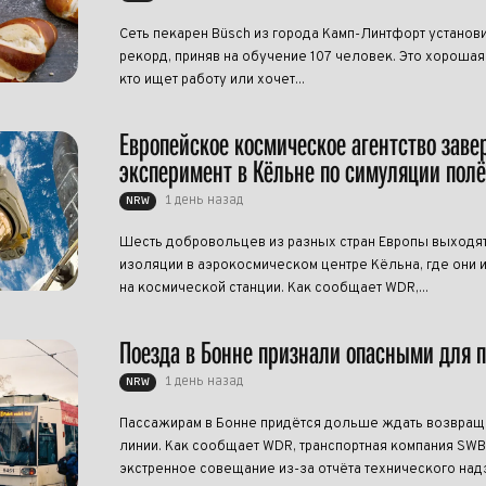
Сеть пекарен Büsch из города Камп-Линтфорт установ
рекорд, приняв на обучение 107 человек. Это хорошая 
кто ищет работу или хочет...
Европейское космическое агентство зав
эксперимент в Кёльне по симуляции полё
1 день назад
NRW
Шесть добровольцев из разных стран Европы выходят
изоляции в аэрокосмическом центре Кёльна, где они 
на космической станции. Как сообщает WDR,...
Поезда в Бонне признали опасными для 
1 день назад
NRW
Пассажирам в Бонне придётся дольше ждать возвращ
линии. Как сообщает WDR, транспортная компания SW
экстренное совещание из-за отчёта технического надзо