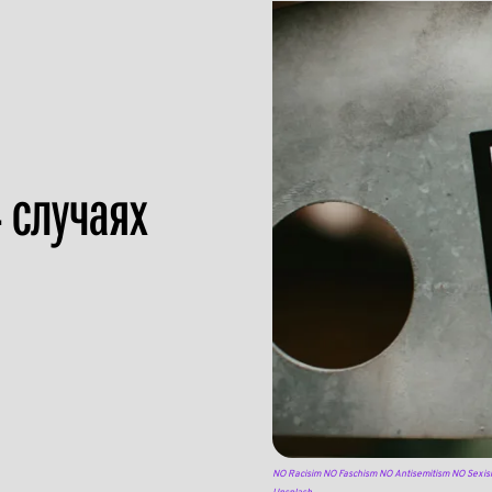
 случаях
NO Racisim NO Faschism NO Antisemitism NO Sexis