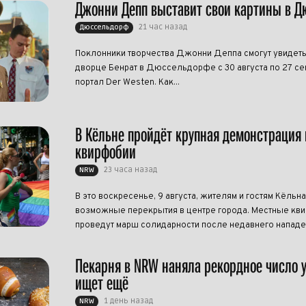
Джонни Депп выставит свои картины в 
21 час назад
Дюссельдорф
Поклонники творчества Джонни Деппа смогут увидеть
дворце Бенрат в Дюссельдорфе с 30 августа по 27 се
портал Der Westen. Как...
В Кёльне пройдёт крупная демонстрация 
квирфобии
23 часа назад
NRW
В это воскресенье, 9 августа, жителям и гостям Кёльна
возможные перекрытия в центре города. Местные кви
проведут марш солидарности после недавнего нападен
Пекарня в NRW наняла рекордное число 
ищет ещё
1 день назад
NRW