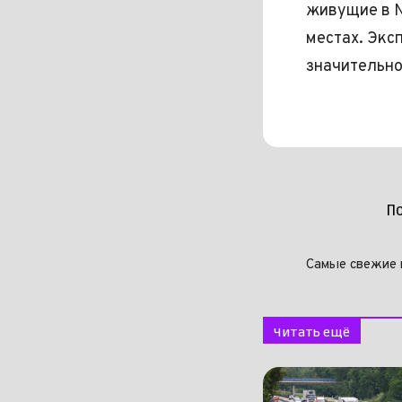
живущие в N
местах. Экс
значительно
П
Самые свежие 
Читать ещё