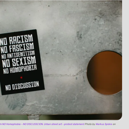
m NO Homophobia – NO DISCUSSCION. Urban street art – protest statement
Photo by
Markus Spiske
on