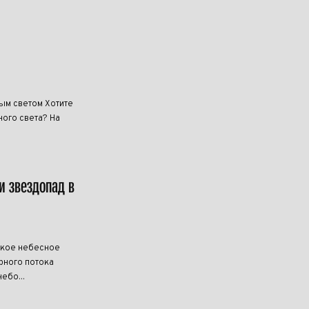
ным светом Хотите
ого света? На
и звездопад в
дкое небесное
рного потока
ебо...