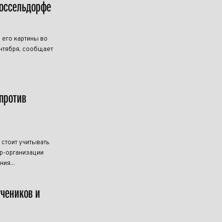
Дюссельдорфе
 его картины во
нтября, сообщает
против
 стоит учитывать
р-организации
ия...
учеников и