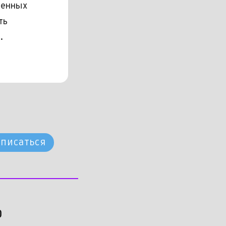
венных
ть
.
писаться
о