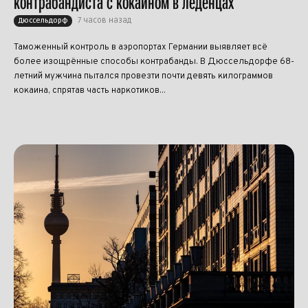
контрабандиста с кокаином в леденцах
7 часов назад
Дюссельдорф
Таможенный контроль в аэропортах Германии выявляет всё
более изощрённые способы контрабанды. В Дюссельдорфе 68-
летний мужчина пытался провезти почти девять килограммов
кокаина, спрятав часть наркотиков...