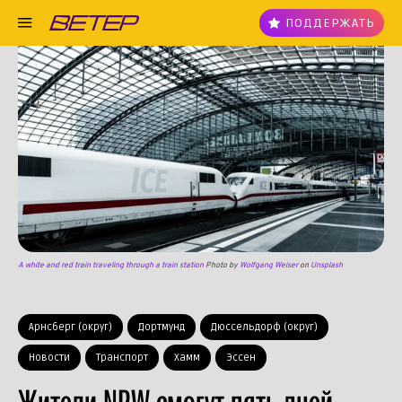
ПОДДЕРЖАТЬ
A white and red train traveling through a train station
Photo by
Wolfgang Weiser
on
Unsplash
Арнсберг (округ)
Дортмунд
Дюссельдорф (округ)
Новости
Транспорт
Хамм
Эссен