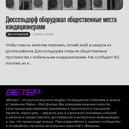
Дюссельдорф оборудовал общественные места
кондиционерами
1 день назад
Дюссельдорф
Чтобы помочь жителям пережить летний зной, в каждом из
десяти районов Дюссельдорфа открыли общественные
пространства с мобильными кондиционерами. Как сообщает WZ,
посетить их и...
«Ветер» — это русскоязычное медиа, посвящённое событиям и жизни
в Северном Рейне — Вестфалии. Мы освещаем важные новости,
культурные мероприятия, изменения в транспорте и городские
проекты. Наша цель — держать вас в курсе всех значимых событий
в регионе и предоставлять достоверную и интересную информацию
о том, что происходит вокруг. Присоединяйтесь к нашему сообществу
и оставайтесь на волне актуальных новостей с «Ветром».