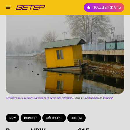
ПОДДЕРЖАТЬ
A yellow house partially submerged in water with reflection.
Photo by
Zainab Iqbal
on
Unsplash
NRW
Новости
Общество
Погода