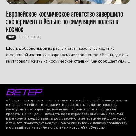
Европейское космическое агентство завершило
эксперимент в Кёльне по симуляции полёта в
космос
1 день назад
NRW
Шесть добровольцев из разных стран Европы выходят из
стодневной изоляции в аэрокосмическом центре Кёльна, где они
имитировали жизнь на космической станции. Как сообщает WDR,...
«Ветер» — это русскоязычное медиа, посвящённое событиям и жизни
в Северном Рейне — Вестфалии. Мы освещаем важные новости,
культурные мероприятия, изменения в транспорте и городские
проекты. Наша цель — держать вас в курсе всех значимых событий
в регионе и предоставлять достоверную и интересную информацию
о том, что происходит вокруг. Присоединяйтесь к нашему сообществу
и оставайтесь на волне актуальных новостей с «Ветром».