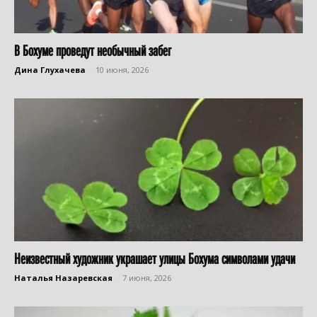
В Бохуме проведут необычный забег
Дина Глухачева
-
10 июня, 2026
Неизвестный художник украшает улицы Бохума символами удачи
Наталья Назаревская
-
7 июня, 2026