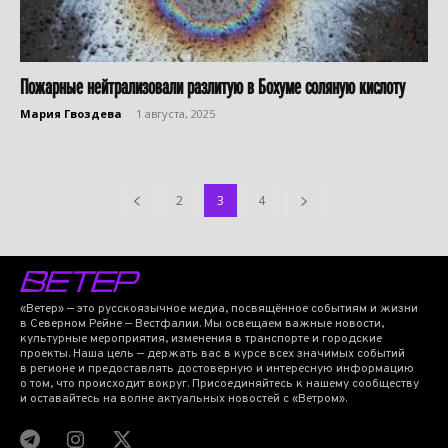
Пожарные нейтрализовали разлитую в Бохуме соляную кислоту
Мария Гвоздева
-
1 августа, 2025
2
3
4
«Ветер» — это русскоязычное медиа, посвящённое событиям и жизни
в Северном Рейне — Вестфалии. Мы освещаем важные новости,
культурные мероприятия, изменения в транспорте и городские
проекты. Наша цель — держать вас в курсе всех значимых событий
в регионе и предоставлять достоверную и интересную информацию
о том, что происходит вокруг. Присоединяйтесь к нашему сообществу
и оставайтесь на волне актуальных новостей с «Ветром».