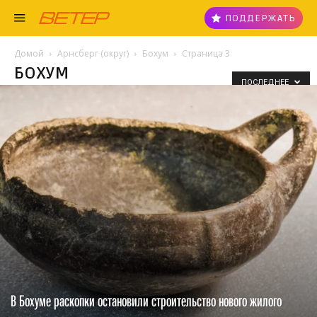
ПОДДЕРЖАТЬ
Домой
Арнсберг (округ)
Бохум
Страница 3
БОХУМ
ПОСЛЕДНЕЕ
В Бохуме раскопки остановили строительство нового жилого