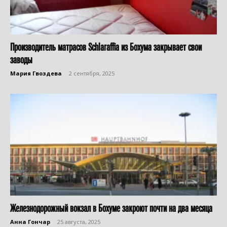
Производитель матрасов Schlaraffia из Бохума закрывает свои
заводы
Мария Гвоздева
-
2 сентября, 2025
Железнодорожный вокзал в Бохуме закроют почти на два месяца
Анна Гончар
-
25 августа, 2025