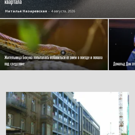
квартала
Наталья Назаревская
-
4 августа, 2026
Жительница Бохума попыталась избавиться от змеи в поезде и попала
под следствие
Дональд Дак от