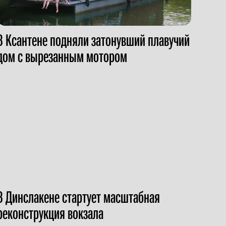
В Ксантене подняли затонувший плавучий
дом с вырезанным мотором
В Динслакене стартует масштабная
реконструкция вокзала