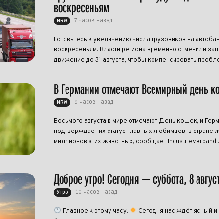
воскресеньям
7 часов назад
NRW
Готовьтесь к увеличению числа грузовиков на автоба
воскресеньям. Власти региона временно отменили запр
движение до 31 августа, чтобы компенсировать пробле
В Германии отмечают Всемирный день к
9 часов назад
NRW
Восьмого августа в мире отмечают День кошек, и Гер
подтверждает их статус главных любимцев: в стране ж
миллионов этих животных, сообщает Industrieverband..
Доброе утро! Сегодня — суббота, 8 авгус
10 часов назад
Утро
Главное к этому часу:
Сегодня нас ждёт ясный и