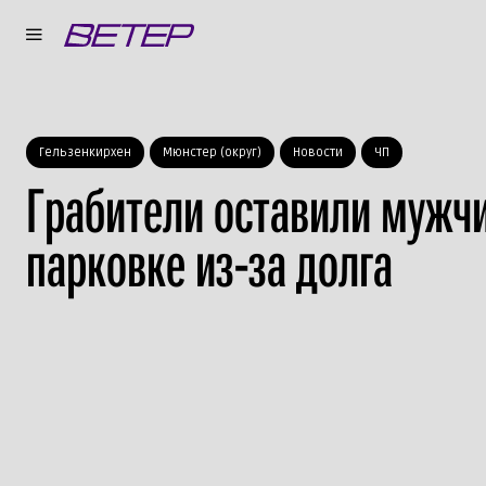
Гельзенкирхен
Мюнстер (округ)
Новости
ЧП
Грабители оставили мужч
парковке из-за долга