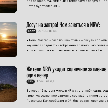
без осадков. Максимальная температура воздуха — до
Ветер будет слабым,...
Досуг на завтра! Чем заняться в NRW:
22 часа назад
Досуг
● Бонн: Мастер-класс по цианотипии — рисуем солнеч
научиться создавать изображения с помощью солнечн
этом воркшопе вы познакомитесь с цианотипией —...
Жители NRW увидят солнечное затмение 
один вечер
1 день назад
NRW
Вечером 12 августа жители NRW смогут наблюдать ре
явление: солнечное затмение совпадёт с пиком метео
Персеиды. Как сообщает WDR, благодаря новолунию н