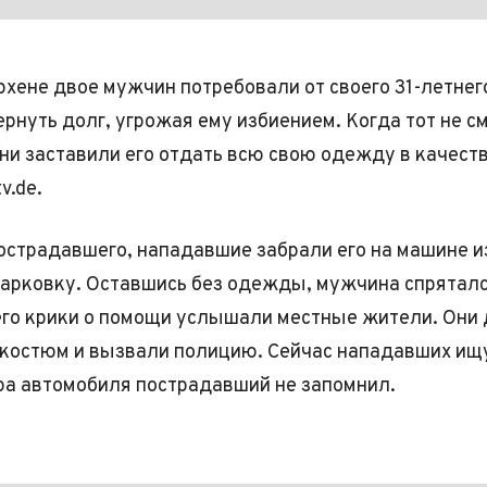
рхене двое мужчин потребовали от своего 31-летнег
ернуть долг, угрожая ему избиением. Когда тот не с
они заставили его отдать всю свою одежду в качеств
v.de.
острадавшего, нападавшие забрали его на машине и
парковку. Оставшись без одежды, мужчина спряталс
 его крики о помощи услышали местные жители. Они
костюм и вызвали полицию. Сейчас нападавших ищу
ра автомобиля пострадавший не запомнил.