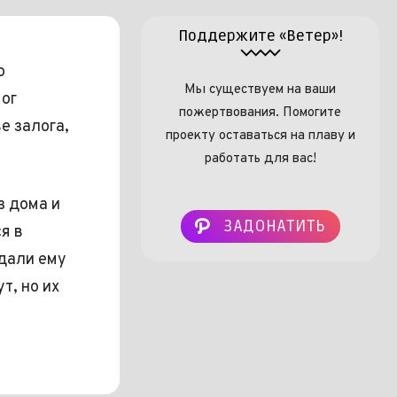
Поддержите «Ветер»!
о
Мы существуем на ваши
мог
пожертвования. Помогите
е залога,
проекту оставаться на плаву и
работать для вас!
з дома и
ЗАДОНАТИТЬ
я в
 дали ему
т, но их