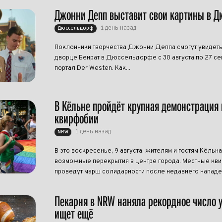
Джонни Депп выставит свои картины в 
1 день назад
Дюссельдорф
Поклонники творчества Джонни Деппа смогут увидеть
дворце Бенрат в Дюссельдорфе с 30 августа по 27 се
портал Der Westen. Как...
В Кёльне пройдёт крупная демонстрация 
квирфобии
1 день назад
NRW
В это воскресенье, 9 августа, жителям и гостям Кёльна
возможные перекрытия в центре города. Местные кви
проведут марш солидарности после недавнего нападен
Пекарня в NRW наняла рекордное число 
ищет ещё