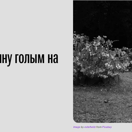
ину голым на
Image
by
estelheitz
from
Pixabay