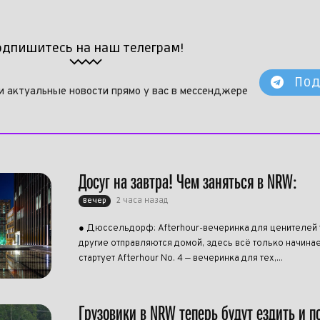
одпишитесь на наш телеграм!
Под
и актуальные новости прямо у вас в мессенджере
Досуг на завтра! Чем заняться в NRW:
2 часа назад
Вечер
● Дюссельдорф: Afterhour-вечеринка для ценителей 
другие отправляются домой, здесь всё только начинает
стартует Afterhour No. 4 — вечеринка для тех,...
Грузовики в NRW теперь будут ездить и п