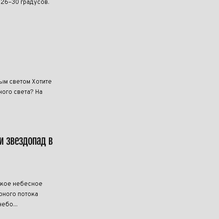
 26–30 градусов.
ным светом Хотите
ого света? На
и звездопад в
дкое небесное
рного потока
ебо...