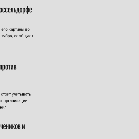
Дюссельдорфе
 его картины во
нтября, сообщает
против
 стоит учитывать
р-организации
ия...
учеников и