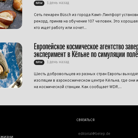
1 день назад
NRW
Сеть пекарен Büsch из города Камп-Линтфорт установ
рекорд, приняв на обучение 107 человек. Это хорошая 
кто ищет работу или хочет...
Европейское космическое агентство зав
эксперимент в Кёльне по симуляции полё
1 день назад
NRW
Шесть добровольцев из разных стран Европы выходят
изоляции в аэрокосмическом центре Кёльна, где они 
на космической станции. Как сообщает WDR,...
СВЯЗАТЬСЯ
editorial@betep.de
 жизни