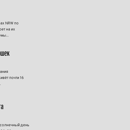
нах NRW по
ет на их
мы...
ошек
мания
ивёт почти 16
.
та
 солнечный день