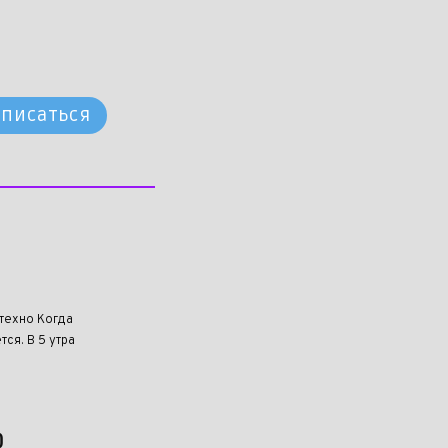
писаться
техно Когда
ся. В 5 утра
о