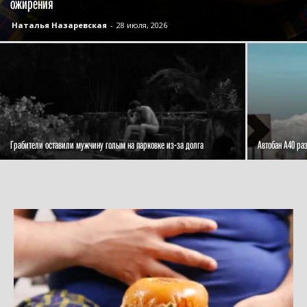
ожирения
Наталья Назаревская
-
28 июля, 2026
Грабители оставили мужчину голым на парковке из-за долга
Автобан А40 ра