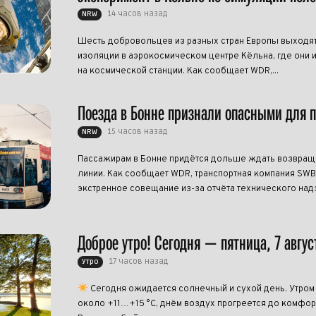
14 часов назад
NRW
Шесть добровольцев из разных стран Европы выходят
изоляции в аэрокосмическом центре Кёльна, где они 
на космической станции. Как сообщает WDR,...
Поезда в Бонне признали опасными для 
15 часов назад
NRW
Пассажирам в Бонне придётся дольше ждать возвращ
линии. Как сообщает WDR, транспортная компания SW
экстренное совещание из-за отчёта технического надзо
Доброе утро! Сегодня — пятница, 7 авгус
17 часов назад
Утро
Сегодня ожидается солнечный и сухой день. Утром
около +11…+15 °C, днём воздух прогреется до комфо