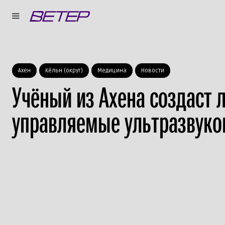
Ахен
Кёльн (округ)
Медицина
Новости
Учёный из Ахена создаст 
управляемые ультразвук