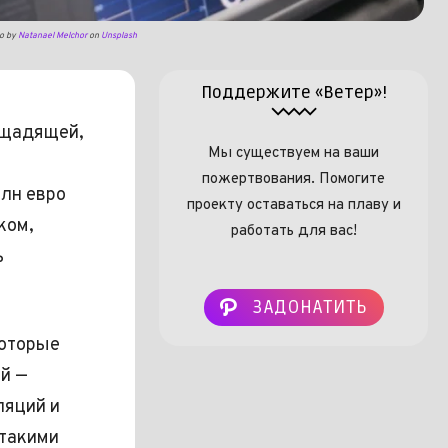
o by
Natanael Melchor
on
Unsplash
Поддержите «Ветер»!
 щадящей,
Мы существуем на ваши
пожертвования. Помогите
млн евро
проекту оставаться на плаву и
ком,
работать для вас!
ь
ЗАДОНАТИТЬ
которые
й —
ляций и
 такими