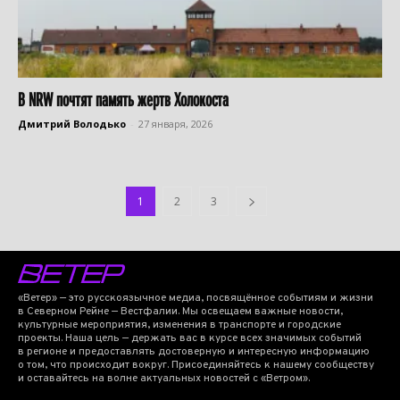
В NRW почтят память жертв Холокоста
Дмитрий Володько
-
27 января, 2026
1
2
3
«Ветер» — это русскоязычное медиа, посвящённое событиям и жизни
в Северном Рейне — Вестфалии. Мы освещаем важные новости,
культурные мероприятия, изменения в транспорте и городские
проекты. Наша цель — держать вас в курсе всех значимых событий
в регионе и предоставлять достоверную и интересную информацию
о том, что происходит вокруг. Присоединяйтесь к нашему сообществу
и оставайтесь на волне актуальных новостей с «Ветром».