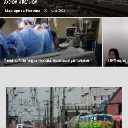
Ахеном и Кёльном
Маргарита Власова
-
30 июля, 2026
Учёный из Ахена создаст лекарства, управляемые ультразвуком
В NRW выдали 