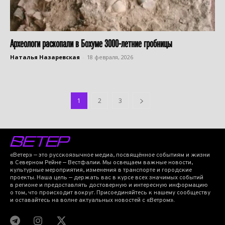
Археологи раскопали в Бохуме 3000-летние гробницы
Наталья Назаревская
-
18 февраля, 2026
1
2
3
«Ветер» — это русскоязычное медиа, посвящённое событиям и жизни
в Северном Рейне — Вестфалии. Мы освещаем важные новости,
культурные мероприятия, изменения в транспорте и городские
проекты. Наша цель — держать вас в курсе всех значимых событий
в регионе и предоставлять достоверную и интересную информацию
о том, что происходит вокруг. Присоединяйтесь к нашему сообществу
и оставайтесь на волне актуальных новостей с «Ветром».