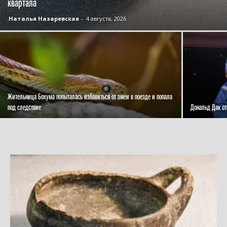
квартала
Наталья Назаревская
-
4 августа, 2026
Жительница Бохума попыталась избавиться от змеи в поезде и попала
под следствие
Дональд Дак от