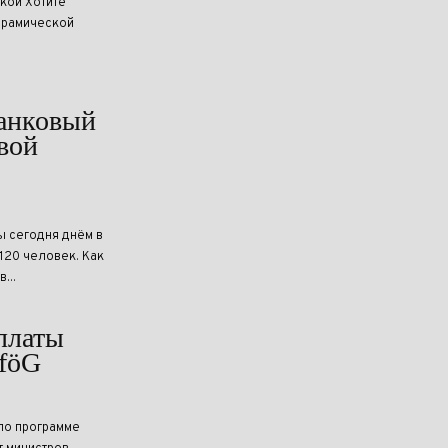
кой Хотите
керамической
танковый
вой
ы сегодня днём в
20 человек. Как
...
платы
AföG
по программе