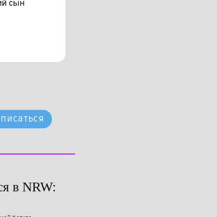
ий сын
писаться
ься в NRW: