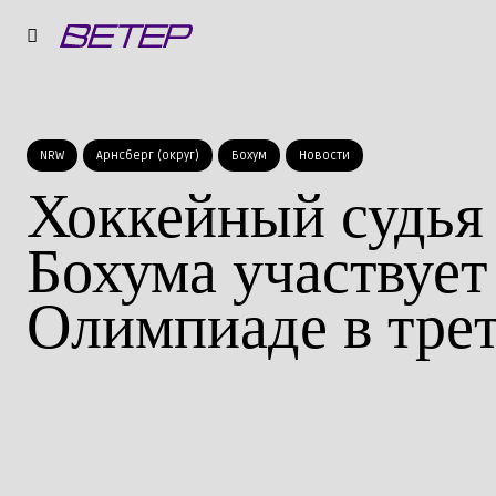
NRW
Арнсберг (округ)
Бохум
Новости
Хоккейный судья
Бохума участвует
Олимпиаде в трет