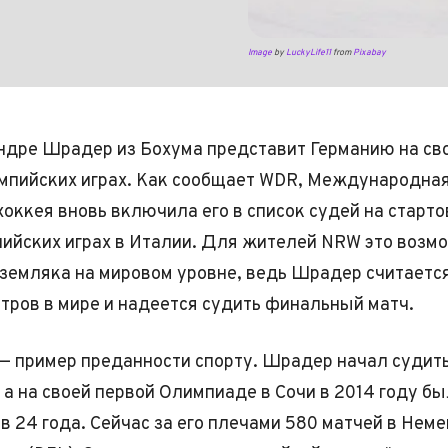
Image
by
LuckyLife11
from
Pixabay
ндре Шрадер из Бохума представит Германию на св
мпийских играх. Как сообщает WDR, Международна
оккея вновь включила его в список судей на старт
ийских играх в Италии. Для жителей NRW это возм
 земляка на мировом уровне, ведь Шрадер считаетс
тров в мире и надеется судить финальный матч.
 — пример преданности спорту. Шрадер начал судит
 а на своей первой Олимпиаде в Сочи в 2014 году бы
в 24 года. Сейчас за его плечами 580 матчей в Нем