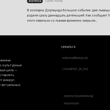
1 день назад
Дортмунд
В зоопарке Дортмунда большое событие: две львицы,
родили сразу двенадцать детёнышей. Как сообщает Ta
этого павильон со львами временно закрыли...
СВЯЗАТЬСЯ
editorial@betep.de
 жизни
, культурные
t.me/BETEP_DE_bot
аша цель —
оставлять
т вокруг.
е актуальных
ВАЖНОЕ
Datenschutzerklärung
Impressum