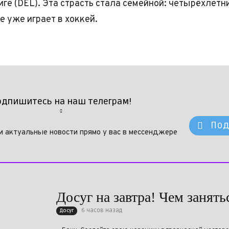
иге (DEL). Эта страсть стала семейной: четырёхлетн
е уже играет в хоккей.
одпишитесь на наш телеграм!
Под
и актуальные новости прямо у вас в мессенджере
Досуг на завтра! Чем занят
6 часов назад
Досуг