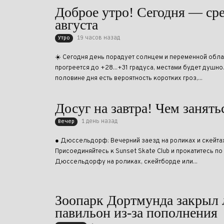
Доброе утро! Сегодня — сре
августа
19 часов назад
Утро
☀️ Сегодня день порадует солнцем и переменной обл
прогреется до +28...+31 градуса, местами будет душно
половине дня есть вероятность коротких гроз,...
Досуг на завтра! Чем занят
1 день назад
Вечер
● Дюссельдорф: Вечерний заезд на роликах и скейтах
Присоединяйтесь к Sunset Skate Club и прокатитесь п
Дюссельдорфу на роликах, скейтборде или...
Зоопарк Дортмунда закрыл
павильон из-за пополнения