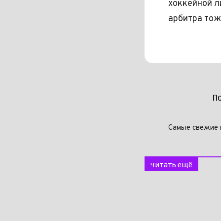
хоккейной л
арбитра тож
П
Самые свежие 
Читать ещё