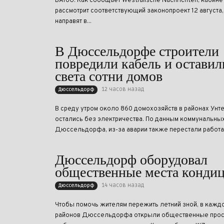
BAföG. Как сообщает Westfälische Nachrichten, кабине
рассмотрит соответствующий законопроект 12 августа,
направят в...
В Дюссельдорфе строители
повредили кабель и оставил
света сотни домов
12 часов назад
Дюссельдорф
В среду утром около 860 домохозяйств в районах Ун
остались без электричества. По данным коммунальны
Дюссельдорфа, из-за аварии также перестали работат
Дюссельдорф оборудовал
общественные места конди
14 часов назад
Дюссельдорф
Чтобы помочь жителям пережить летний зной, в каждо
районов Дюссельдорфа открыли общественные прост