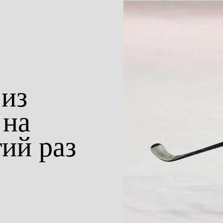
 из
 на
ий раз