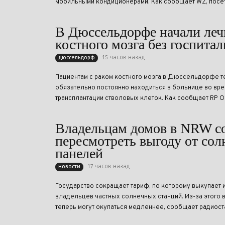
мобильными кондиционерами. Как сообщает WZ, посетит
В Дюссельдорфе начали леч
костного мозга без госпита
15 часов назад
Дюссельдорф
Пациентам с раком костного мозга в Дюссельдорфе т
обязательно постоянно находиться в больнице во вр
трансплантации стволовых клеток. Как сообщает RP Onl
Владельцам домов в NRW с
пересмотреть выгоду от со
панелей
17 часов назад
Новости
Государство сокращает тариф, по которому выкупает 
владельцев частных солнечных станций. Из-за этого 
теперь могут окупаться медленнее, сообщает радиоста