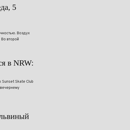
да, 5
ачностью. Воздух
. Во второй
ься в NRW:
 Sunset Skate Club
о вечернему
 львиный