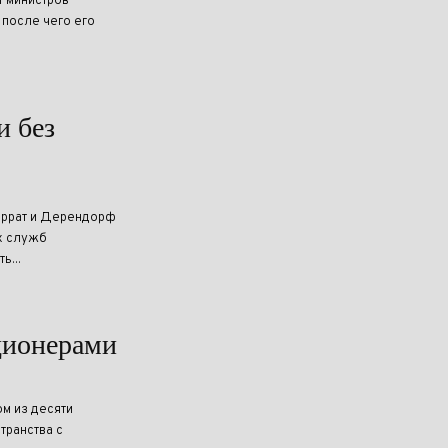
т министров
 после чего его
и без
террат и Дерендорф
х служб
ь...
ционерами
м из десяти
ранства с