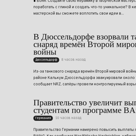
● Бонн: Создайте свою керамику в творческой мастерс
поработать с глиной и создать что-то уникальное? В 
мастерской вы сможете воплотить свои идеи в...
В Дюссельдорфе взорвали 
снаряд времён Второй миро
войны
8 часов назад
Дюссельдорф
Из-за танкового снаряда времён Второй мировой войн
районе Калькум Дюссельдорфа эвакуировали около 1
сообщает NRZ, сапёры провели контролируемый взрыв
Правительство увеличит вы
студентам по программе B
10 часов назад
Германия
Правительство Германии намерено повысить выплаты 