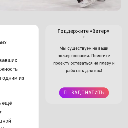
Поддержите «Ветер»!
оих
Мы существуем на ваши
я
пожертвования. Помогите
овавших
проекту оставаться на плаву и
ожность
работать для вас!
я одним из
ЗАДОНАТИТЬ
ь ещё
л
ецкой