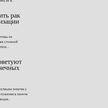
ь их и...
ить рак
лизации
еперь не
емя сложной
ine,...
оветуют
лнечных
излишки энергии у
вложения в панели
нция...