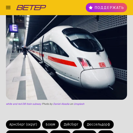
ПОДДЕРЖАТЬ
white and red DB train subway
Photo by
Daniel Abadia
on
Unsplash
Арнсберг (округ)
Бохум
Дуйсбург
Дюссельдорф