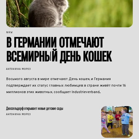
NRW
В ГЕРМАНИИ ОТМЕЧАЮТ
ВСЕМИРНЫЙ ДЕНЬ КОШЕК
АНТОНИНА МОРОЗ
Восьмого августа в мире отмечают День кошек, и Германия
подтверждает их статус главных любимцев: в стране живёт почти 16
миллионов этих животных, сообщает Industrieverband...
Дюссельдорф открывает новые детские сады
АНТОНИНА МОРОЗ