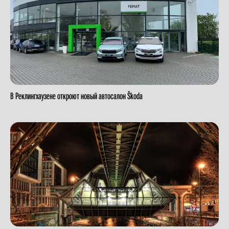
В Реклингхаузене откроют новый автосалон Škoda