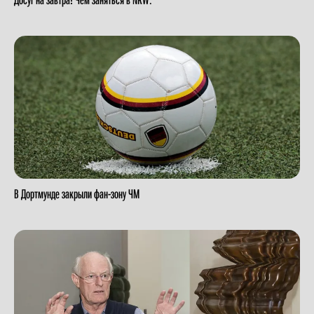
В Дортмунде закрыли фан-зону ЧМ