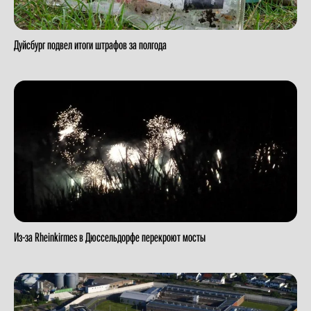
Дуйсбург подвел итоги штрафов за полгода
Из-за Rheinkirmes в Дюссельдорфе перекроют мосты