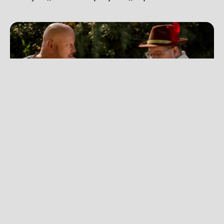
В NRW устроят День соседей