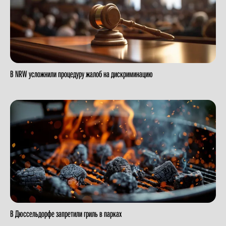
В NRW усложнили процедуру жалоб на дискриминацию
В Дюссельдорфе запретили гриль в парках