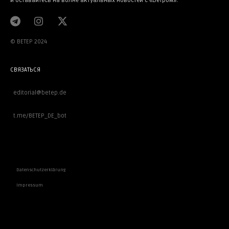
и оставайтесь на волне актуальных новостей с «Ветром».
© BETEP 2024
СВЯЗАТЬСЯ
editorial@betep.de
t.me/BETEP_DE_bot
ВАЖНОЕ
Datenschutzerklärung
Impressum