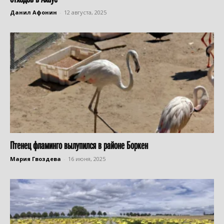
Данил Афонин
-
12 августа, 2025
Птенец фламинго вылупился в районе Боркен
Мария Гвоздева
-
16 июня, 2025