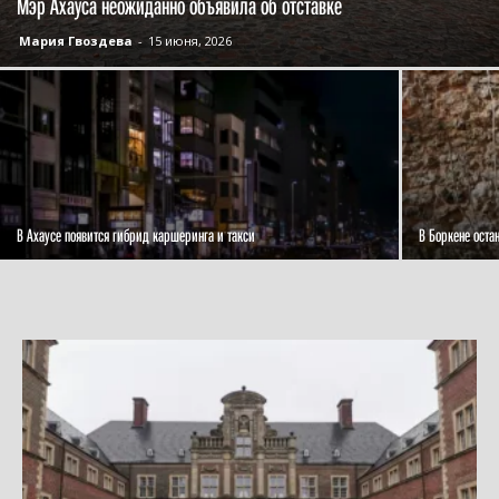
Мэр Ахауса неожиданно объявила об отставке
Мария Гвоздева
-
15 июня, 2026
В Ахаусе появится гибрид каршеринга и такси
В Боркене оста