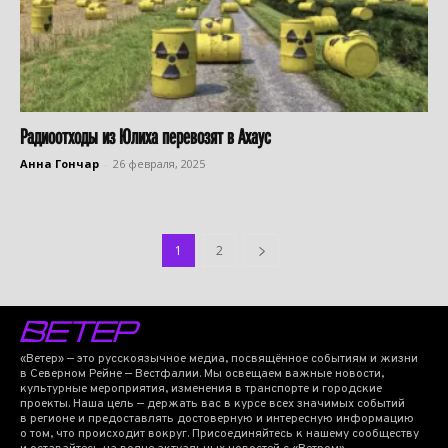
Радиоотходы из Юлиха перевозят в Ахаус
Анна Гончар
-
26 февраля, 2025
1
2
«Ветер» — это русскоязычное медиа, посвящённое событиям и жизни
в Северном Рейне — Вестфалии. Мы освещаем важные новости,
культурные мероприятия, изменения в транспорте и городские
проекты. Наша цель — держать вас в курсе всех значимых событий
в регионе и предоставлять достоверную и интересную информацию
о том, что происходит вокруг. Присоединяйтесь к нашему сообществу