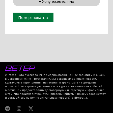
♥︎ Хочу ежемесячно
Пожертвовать
»
«Ветер» — это русскоязычное медиа, посвящённое событиям и жизни
в Северном Рейне — Вестфалии. Мы освещаем важные новости,
культурные мероприятия, изменения в транспорте и городские
проекты. Наша цель — держать вас в курсе всех значимых событий
в регионе и предоставлять достоверную и интересную информацию
о том, что происходит вокруг. Присоединяйтесь к нашему сообществу
и оставайтесь на волне актуальных новостей с «Ветром».