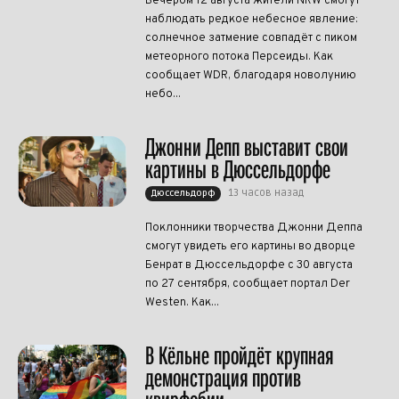
Вечером 12 августа жители NRW смогут
наблюдать редкое небесное явление:
солнечное затмение совпадёт с пиком
метеорного потока Персеиды. Как
сообщает WDR, благодаря новолунию
небо...
Джонни Депп выставит свои
картины в Дюссельдорфе
13 часов назад
Дюссельдорф
Поклонники творчества Джонни Деппа
смогут увидеть его картины во дворце
Бенрат в Дюссельдорфе с 30 августа
по 27 сентября, сообщает портал Der
Westen. Как...
В Кёльне пройдёт крупная
демонстрация против