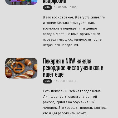
квирфобии
15 часов назад
NRW
В это воскресенье, 9 августа, жителям
и гостям Кёльна стоит учитывать
возможные перекрытия в центре
города. Местные квир-организации
проведут марш солидарности после
недавнего нападения...
Пекарня в NRW наняла
рекордное число учеников и
ищет ещё
17 часов назад
NRW
Сеть пекарен Büsch из города Камп-
Линтфорт установила внутренний
рекорд, приняв на обучение 107
человек. Это хорошая новость для тех,
кто ищет работу или хочет...