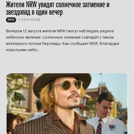
Жители NRW увидят солнечное затмение и
звездопад в один вечер
4 часа назад
NRW
Вечером 12 августа жители NRW смогут наблюдать редкое
небесное явление: солнечное затмение совпадёт с пиком
метеорного потока Персеиды. Как сообщает WDR, благодаря
новолунию небо...