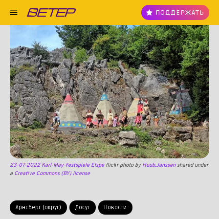
ПОДДЕРЖАТЬ
23-07-2022 Karl-May-Festspiele Elspe
flickr photo by
Huub.Janssen
shared under
a
Creative Commons (BY) license
Арнсберг (округ)
Досуг
Новости