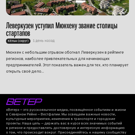
Леверкузен уступил Мюнхену звание столицы
стартапов
1 день назад
Кёльн (округ)
Мюнхен с небольшим отрывом обогнал Леверкузен в рейтинге
регионов, наиболее привлекательных для начинающих
предпринимателей. Этот показатель важен для тех, кто планирует
открыть своё дело...
«Ветер» — это русскоязычное медиа, посвящённое событиям и жизни
в Северном Рейне — Вестфалии. Мы освещаем важные новости,
культурные мероприятия, изменения в транспорте и городские
проекты. Наша цель — держать вас в курсе всех значимых событий
в регионе и предоставлять достоверную и интересную информацию
о том, что происходит вокруг. Присоединяйтесь к нашему сообществу