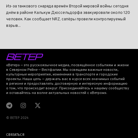
Из-за танкового снаряда времён Второй мировой войны сегодня
днём в районе Калькум Дюссельдорфа эвакуировали около 120
человек. Как сообщает NRZ, сапёры провели контролируемый
взрыв...
«Ветер» — это русскоязычное медиа, посвящённое событиям и жизни
в Северном Рейне — Вестфалии. Мы освещаем важные новости,
культурные мероприятия, изменения в транспорте и городские
проекты. Наша цель — держать вас в курсе всех значимых событий
в регионе и предоставлять достоверную и интересную информацию
о том, что происходит вокруг. Присоединяйтесь к нашему сообществу
и оставайтесь на волне актуальных новостей с «Ветром».
© BETEP 2024
СВЯЗАТЬСЯ