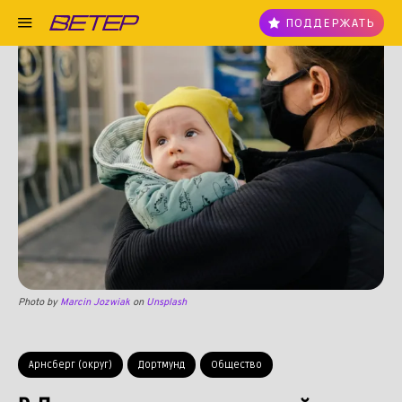
ПОДДЕРЖАТЬ
Photo by
Marcin Jozwiak
on
Unsplash
Арнсберг (округ)
Дортмунд
Общество