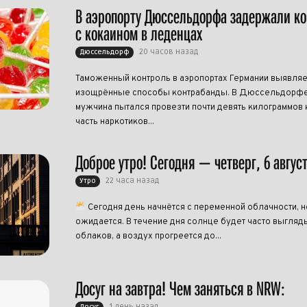
В аэропорту Дюссельдорфа задержали к
с кокаином в леденцах
20 часов назад
Дюссельдорф
Таможенный контроль в аэропортах Германии выявляе
изощрённые способы контрабанды. В Дюссельдорфе
мужчина пытался провезти почти девять килограммов 
часть наркотиков...
Доброе утро! Сегодня — четверг, 6 авгус
22 часа назад
Утро
Сегодня день начнётся с переменной облачности, н
ожидается. В течение дня солнце будет часто выгляд
облаков, а воздух прогреется до...
Досуг на завтра! Чем заняться в NRW:
1 день назад
Досуг