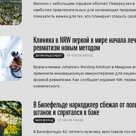
Мюнхен с небольшим отрывом обогнал Леверкузен в р
наиболее привлекательных для начинающих предприн
показатель важен для тех, кто планирует открыть своё
Клиника в NRW первой в мире начала ле
ревматизм новым методом
14 часов назад
Детмольд (округ)
Врачи клиники Johannes-Wesling-Klinikum в Миндене в
применили инновационную иммунотерапию для пациен
формой ревматизма. Как сообщает издание NW, перва
клинического...
В Билефельде наркодилер сбежал от пол
штанов и спрятался в баке
15 часов назад
Билефельд
В Билефельде 42-летнего мужчину арестовали после т