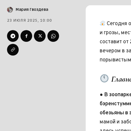
Мария Гвоздева
23 ИЮЛЯ 2025, 10:00
Сегодня 
и грозы, ме
составит от 
вечером в з
порывистым
Главно
●
В зоопарк
бэренстумм
обезьяны в 
мамой и заб