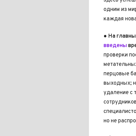
здесь успеш
одним из ми
каждая нова
●
На главны
введены
вре
проверки по
метательных
перцовые ба
выходных; н
удаление с 
сотрудников
специалисто
но не распр