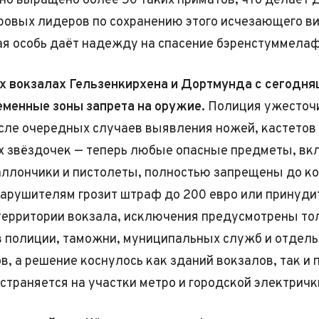
но выращено более 50 таких приматов, что делает 
ровых лидеров по сохранению этого исчезающего в
я особь даёт надежду на спасение бэренстуммела
х вокзалах Гельзенкирхена и Дортмунда с сегодня
менные зоны запрета на оружие.
Полиция ужесточ
сле очередных случаев выявления ножей, кастетов
 звёздочек — теперь любые опасные предметы, вк
ллончики и пистолеты, полностью запрещены до к
арушителям грозит штраф до 200 евро или принуди
территории вокзала, исключения предусмотрены то
 полиции, таможни, муниципальных служб и отдел
в, а решение коснулось как зданий вокзалов, так и
остраняется на участки метро и городской электричк