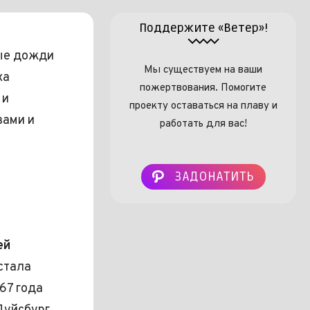
Поддержите «Ветер»!
ые дожди
Мы существуем на ваши
ха
пожертвования. Помогите
 и
проекту оставаться на плаву и
зами и
работать для вас!
ЗАДОНАТИТЬ
ей
стала
67 года