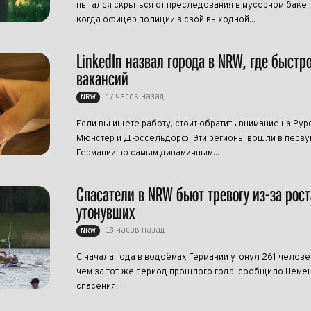
пытался скрыться от преследования в мусорном баке.
когда офицер полиции в свой выходной...
LinkedIn назвал города в NRW, где быстр
вакансий
17 часов назад
NRW
Если вы ищете работу, стоит обратить внимание на Рур
Мюнстер и Дюссельдорф. Эти регионы вошли в перву
Германии по самым динамичным...
Спасатели в NRW бьют тревогу из-за рост
утонувших
18 часов назад
NRW
С начала года в водоёмах Германии утонул 261 челове
чем за тот же период прошлого года, сообщило Нем
спасения...