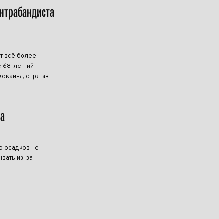
онтрабандиста
т всё более
 68-летний
кокаина, спрятав
та
о осадков не
ывать из-за