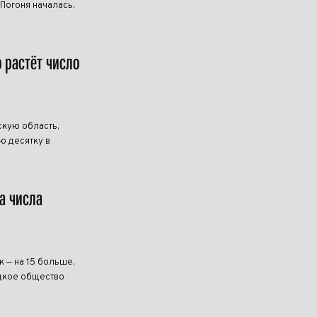
 Погоня началась,
о растёт число
скую область,
ю десятку в
а числа
к — на 15 больше,
ецкое общество