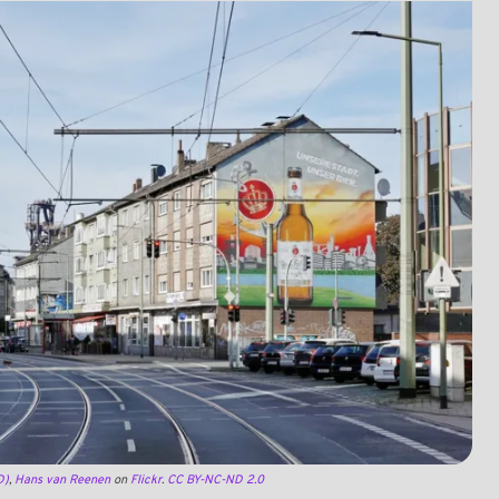
D)
,
Hans van Reenen
on
Flickr
.
CC BY-NC-ND 2.0