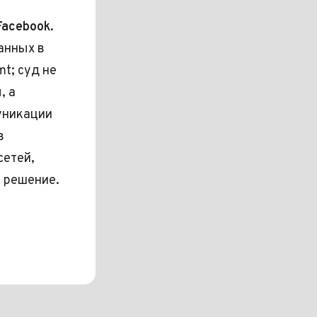
acebook.
анных в
t; суд не
, а
уникации
в
сетей,
 решение.