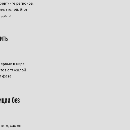
ейтинге регионов,
имателей. Этот
 дело...
чить
первые в мире
тов с тяжёлой
я фаза
иции без
ого, как он