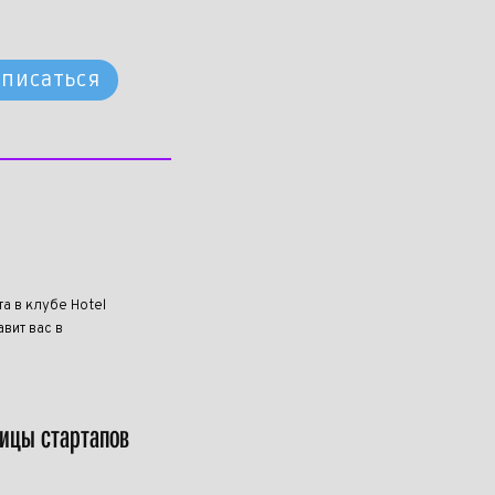
писаться
та в клубе Hotel
вит вас в
лицы стартапов