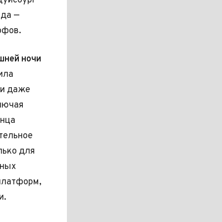
Дуйсбург
ида —
ффов.
шней ночи
ила
 и даже
лючая
онца
тельное
лько для
ьных
 платформ,
и.