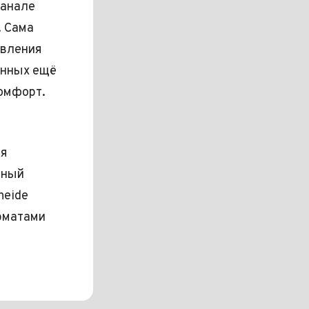
канале
. Сама
овления
енных ещё
комфорт.
ся
нный
heide
рматами