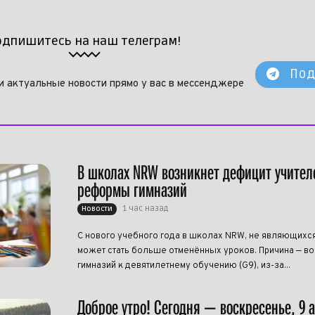
одпишитесь на наш телеграм!
Под
и актуальные новости прямо у вас в мессенджере
В школах NRW возникнет дефицит учител
реформы гимназий
1 час назад
Новости
С нового учебного года в школах NRW, не являющихся
может стать больше отменённых уроков. Причина — в
гимназий к девятилетнему обучению (G9), из-за...
Доброе утро! Сегодня — воскресенье, 9 а