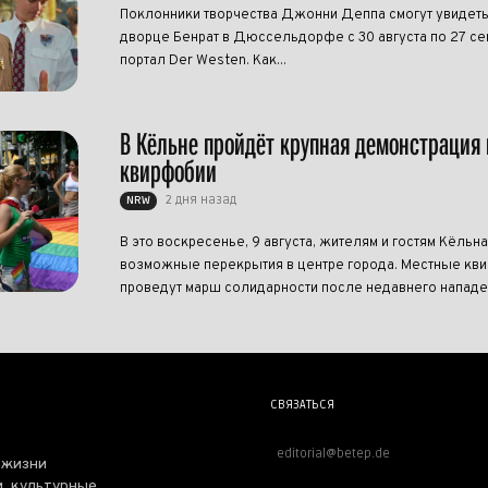
Поклонники творчества Джонни Деппа смогут увидеть
дворце Бенрат в Дюссельдорфе с 30 августа по 27 се
портал Der Westen. Как...
В Кёльне пройдёт крупная демонстрация 
квирфобии
2 дня назад
NRW
В это воскресенье, 9 августа, жителям и гостям Кёльна
возможные перекрытия в центре города. Местные кви
проведут марш солидарности после недавнего нападен
СВЯЗАТЬСЯ
editorial@betep.de
 жизни
, культурные