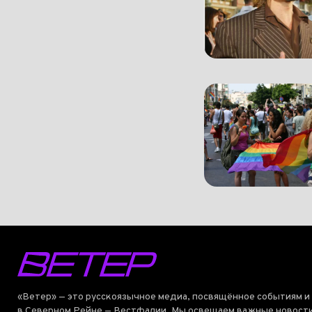
«Ветер» — это русскоязычное медиа, посвящённое событиям и
в Северном Рейне — Вестфалии. Мы освещаем важные новости