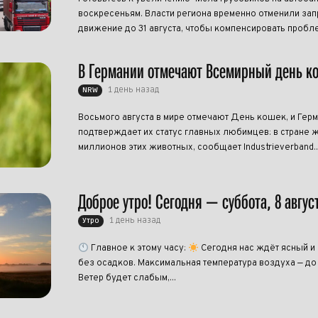
воскресеньям. Власти региона временно отменили запр
движение до 31 августа, чтобы компенсировать пробле
В Германии отмечают Всемирный день к
1 день назад
NRW
Восьмого августа в мире отмечают День кошек, и Гер
подтверждает их статус главных любимцев: в стране ж
миллионов этих животных, сообщает Industrieverband..
Доброе утро! Сегодня — суббота, 8 авгус
1 день назад
Утро
Главное к этому часу:
Сегодня нас ждёт ясный и
без осадков. Максимальная температура воздуха — до
Ветер будет слабым,...