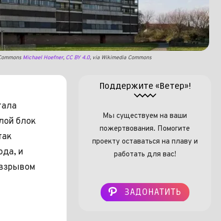
a Commons
Michael Hoefner
,
CC BY 4.0
, via Wikimedia Commons
Поддержите «Ветер»!
тала
Мы существуем на ваши
лой блок
пожертвования. Помогите
так
проекту оставаться на плаву и
ода, и
работать для вас!
 взрывом
ЗАДОНАТИТЬ