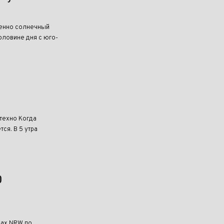
венно солнечный
оловине дня с юго-
техно Когда
ся. В 5 утра
о
нах NRW по