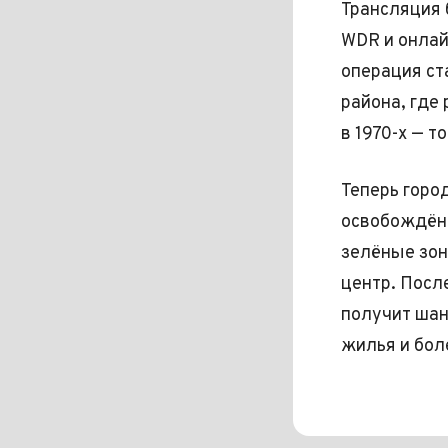
Трансляция 
WDR и онлайн
операция ст
района, где
в 1970-х — 
Теперь горо
освобождённ
зелёные зон
центр. Посл
получит шан
жилья и бол