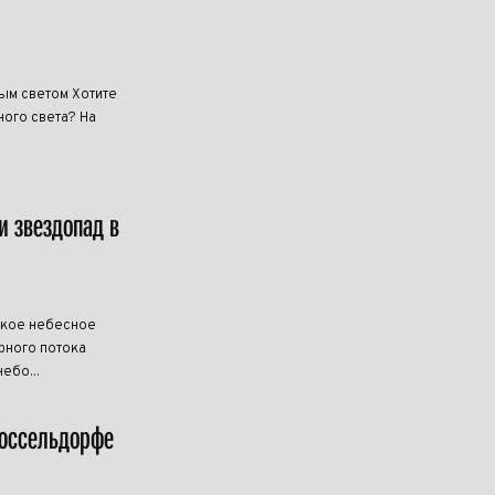
ным светом Хотите
ого света? На
и звездопад в
дкое небесное
рного потока
ебо...
Дюссельдорфе