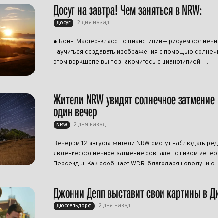
Досуг на завтра! Чем заняться в NRW:
2 дня назад
Досуг
● Бонн: Мастер-класс по цианотипии — рисуем солнеч
научиться создавать изображения с помощью солнечн
этом воркшопе вы познакомитесь с цианотипией —...
Жители NRW увидят солнечное затмение 
один вечер
2 дня назад
NRW
Вечером 12 августа жители NRW смогут наблюдать ре
явление: солнечное затмение совпадёт с пиком метео
Персеиды. Как сообщает WDR, благодаря новолунию н
Джонни Депп выставит свои картины в 
2 дня назад
Дюссельдорф