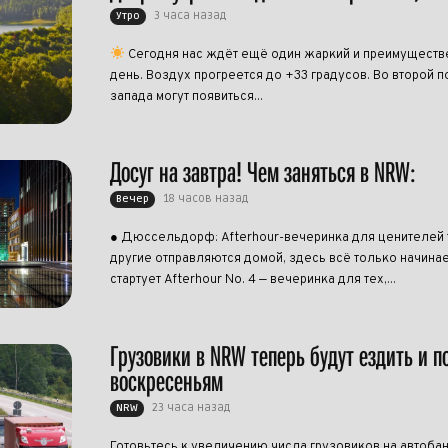
3 часа назад
Утро
Сегодня нас ждёт ещё один жаркий и преимущест
день. Воздух прогреется до +33 градусов. Во второй п
запада могут появиться...
Досуг на завтра! Чем заняться в NRW:
18 часов назад
Вечер
● Дюссельдорф: Afterhour-вечеринка для ценителей 
другие отправляются домой, здесь всё только начинает
стартует Afterhour No. 4 — вечеринка для тех,...
Грузовики в NRW теперь будут ездить и п
воскресеньям
23 часа назад
NRW
Готовьтесь к увеличению числа грузовиков на автоба