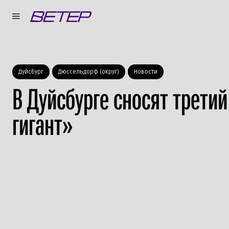
Дуйсбург
Дюссельдорф (округ)
Новости
В Дуйсбурге сносят трети
гигант»