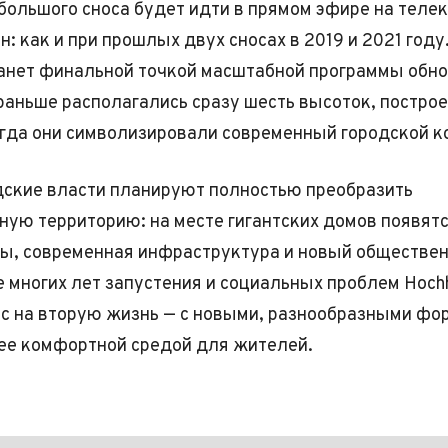
большого сноса будет идти в прямом эфире на теле
: как и при прошлых двух сносах в 2019 и 2021 году
анет финальной точкой масштабной программы обн
 раньше располагались сразу шесть высоток, постро
тогда они символизировали современный городской 
дские власти планируют полностью преобразить
ую территорию: на месте гигантских домов появят
ы, современная инфраструктура и новый обществе
е многих лет запустения и социальных проблем Hoch
с на вторую жизнь — с новыми, разнообразными фо
ее комфортной средой для жителей.