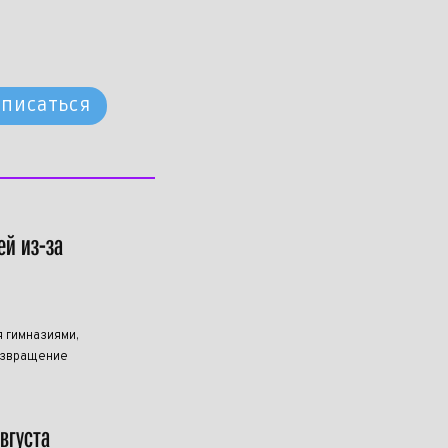
писаться
ей из-за
 гимназиями,
озвращение
вгуста