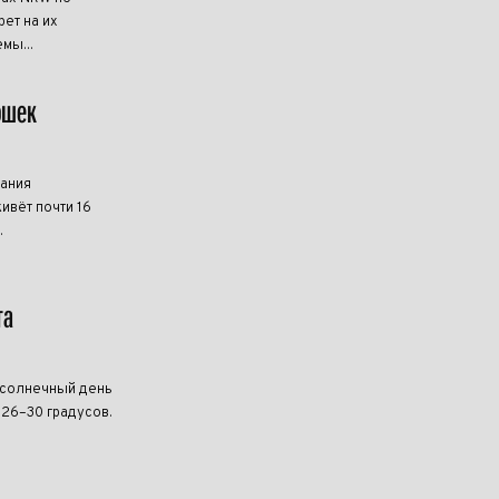
ет на их
мы...
ошек
мания
ивёт почти 16
.
та
 солнечный день
 26–30 градусов.