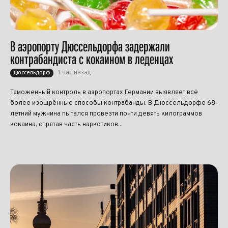
В аэропорту Дюссельдорфа задержали
контрабандиста с кокаином в леденцах
1 час назад
Дюссельдорф
Таможенный контроль в аэропортах Германии выявляет всё
более изощрённые способы контрабанды. В Дюссельдорфе 68-
летний мужчина пытался провезти почти девять килограммов
кокаина, спрятав часть наркотиков...