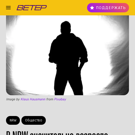
ПОДДЕРЖАТЬ
Image by
Klaus Hausmann
from
Pixabay
NRW
Общество