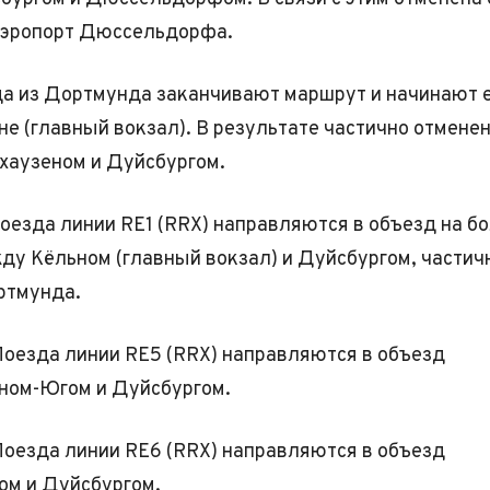
аэропорт Дюссельдорфа.
а из Дортмунда заканчивают маршрут и начинают е
не (главный вокзал). В результате частично отмене
хаузеном и Дуйсбургом.
оезда линии RE1 (RRX) направляются в объезд на б
ду Кёльном (главный вокзал) и Дуйсбургом, частич
ртмунда.
Поезда линии RE5 (RRX) направляются в объезд
ном-Югом и Дуйсбургом.
оезда линии RE6 (RRX) направляются в объезд
ом и Дуйсбургом.