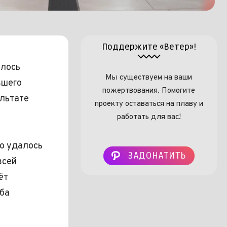
Поддержите «Ветер»!
лось
Мы существуем на ваши
вшего
пожертвования. Помогите
ультате
проекту оставаться на плаву и
работать для вас!
го удалось
ЗАДОНАТИТЬ
всей
ёт
ба