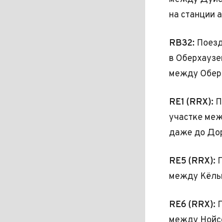
на станции 
RB32:
Поезд
в Оберхаузе
между Обер
RE1 (RRX):
П
участке меж
даже до До
RE5 (RRX):
между Кёль
RE6 (RRX):
П
между Нойс