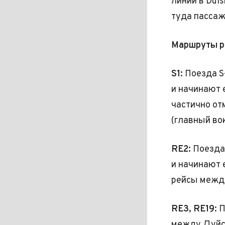
линии в Dui
туда пассаж
Маршруты р
S1:
Поезда S
и начинают 
частично о
(главный во
RE2:
Поезда 
и начинают 
рейсы межд
RE3, RE19:
П
между Дуйсб