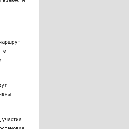
 перевести
 маршрут
ате
м
рут
енены
 участка
остановка