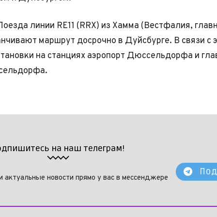
Поезда линии RE11 (RRX) из Хамма (Вестфалия, глав
анчивают маршрут досрочно в Дуйсбурге. В связи с 
тановки на станциях аэропорт Дюссельдорфа и гл
сельдорфа.
одпишитесь на наш телеграм!
Под
и актуальные новости прямо у вас в мессенджере