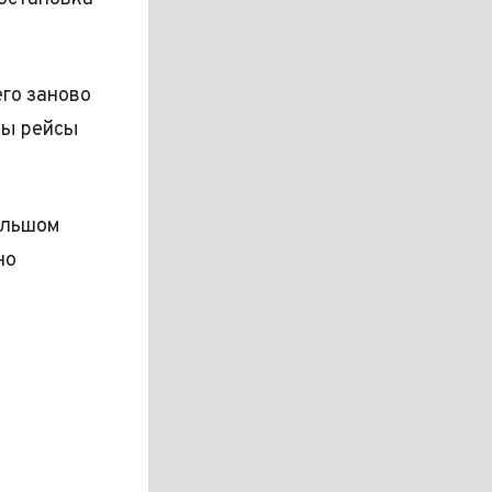
го заново
ны рейсы
ольшом
но