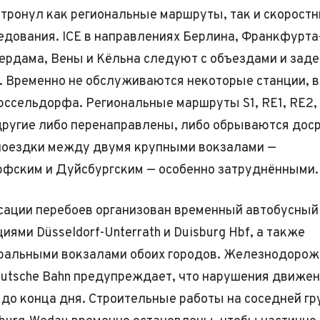
тронул как региональные маршруты, так и скорост
едования. ICE в направлениях Берлина, Франкфурта
ердама, Вены и Кёльна следуют с объездами и зад
. Временно не обслуживаются некоторые станции, 
ссельдорфа. Региональные маршруты S1, RE1, RE2, 
 другие либо перенаправлены, либо обрываются дос
поездки между двумя крупными вокзалами —
фским и Дуйсбургским — особенно затруднёнными.
ации перебоев организован временный автобусный
ями Düsseldorf-Unterrath и Duisburg Hbf, а также
ральными вокзалами обоих городов. Железнодорож
utsche Bahn предупреждает, что нарушения движен
 до конца дня. Строительные работы на соседней гр