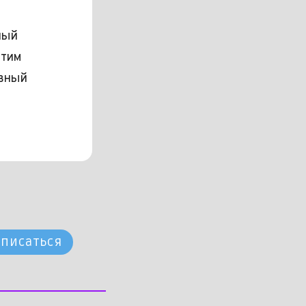
ный
этим
авный
писаться