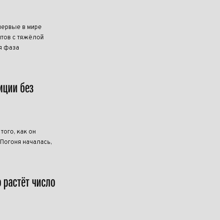
первые в мире
тов с тяжёлой
я фаза
иции без
ого, как он
 Погоня началась,
о растёт число