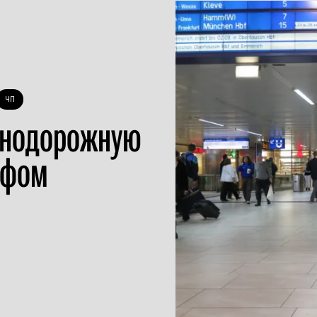
ЧП
знодорожную
рфом