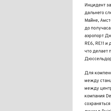
Инцидент за
дальнего сл
Майне, Амст
до получаса
аэропорт Дю
RE6, RE11 и
что делает 
Дюссельдор
Для компенс
между станци
между цент
компания De
сохраняться