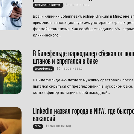
8 часов назад
Детмольд (округ)
Врачи клиники Johannes-Wesling-Klinikum в Миндене в
применили инновационную иммунотерапию для пациен
формой ревматизма. Как сообщает издание NW, перва
клинического...
В Билефельде наркодилер сбежал от пол
штанов и спрятался в баке
10 часов назад
Билефельд
В Билефельде 42-летнего мужчину арестовали после т
пытался скрыться от преследования в мусорном баке.
когда офицер полиции в свой выходной...
LinkedIn назвал города в NRW, где быстр
вакансий
11 часов назад
NRW