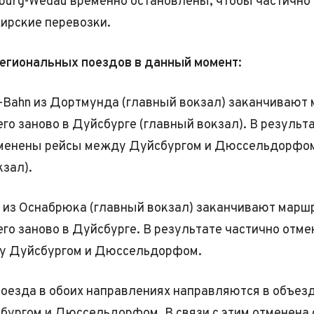
sburg-Wedau временно остановлены, чтобы частично
ирские перевозки.
егиональных поездов в данный момент:
-Bahn из Дортмунда (главный вокзал) заканчивают
его заново в Дуйсбурге (главный вокзал). В результ
тменены рейсы между Дуйсбургом и Дюссельдорфо
кзал).
из Оснабрюка (главный вокзал) заканчивают марш
его заново в Дуйсбурге. В результате частично отм
у Дуйсбургом и Дюссельдорфом.
оезда в обоих направлениях направляются в объезд
ургом и Дюссельдорфом. В связи с этим отменена 