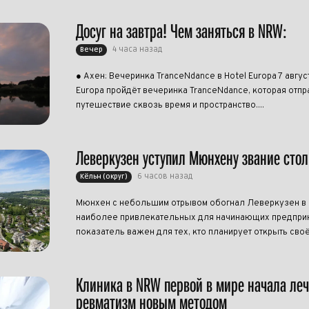
Досуг на завтра! Чем заняться в NRW:
4 часа назад
Вечер
● Ахен: Вечеринка TranceNdance в Hotel Europa 7 авгус
Europa пройдёт вечеринка TranceNdance, которая отпра
путешествие сквозь время и пространство....
Леверкузен уступил Мюнхену звание сто
6 часов назад
Кёльн (округ)
Мюнхен с небольшим отрывом обогнал Леверкузен в р
наиболее привлекательных для начинающих предприн
показатель важен для тех, кто планирует открыть своё
Клиника в NRW первой в мире начала ле
ревматизм новым методом