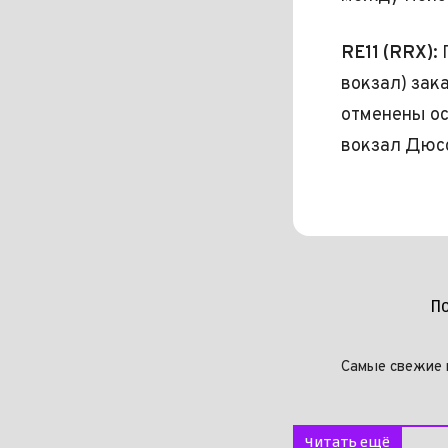
RE11 (RRX):
вокзал) зак
отменены ос
вокзал Дюс
П
Самые свежие 
Читать ещё