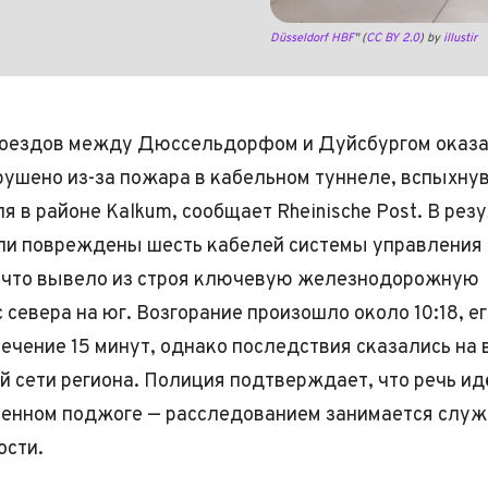
Düsseldorf HBF
" (
CC BY 2.0
) by
illustir
оездов между Дюссельдорфом и Дуйсбургом оказа
рушено из-за пожара в кабельном туннеле, вспыхну
я в районе Kalkum, сообщает Rheinische Post. В рез
ли повреждены шесть кабелей системы управления
 что вывело из строя ключевую железнодорожную
 севера на юг. Возгорание произошло около 10:18, е
течение 15 минут, однако последствия сказались на 
й сети региона. Полиция подтверждает, что речь ид
енном поджоге — расследованием занимается служ
ости.