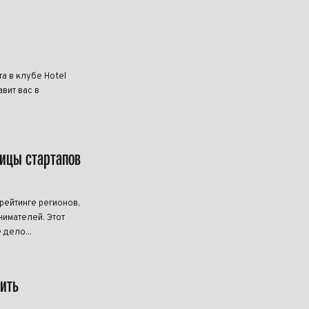
та в клубе Hotel
вит вас в
лицы стартапов
ейтинге регионов,
имателей. Этот
 дело...
чить