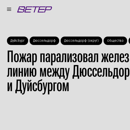
Дуйсбург
Дюссельдорф
Дюссельдорф (округ)
Общество
Пожар парализовал желе
линию между Дюссельдо
и Дуйсбургом