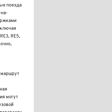
ные поезда
-на-
ержками
включая
RE3, RE5,
рочно,
 маршрут
ная
ия могут
узовой