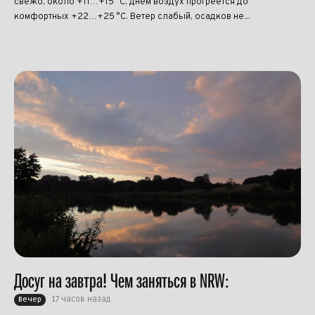
свежо, около +11…+15 °C, днём воздух прогреется до
комфортных +22…+25 °C. Ветер слабый, осадков не...
Досуг на завтра! Чем заняться в NRW:
17 часов назад
Вечер