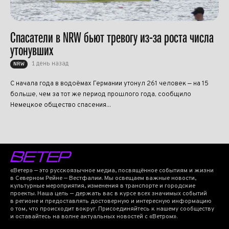
Спасатели в NRW бьют тревогу из-за роста числа
утонувших
1 день назад
NRW
С начала года в водоёмах Германии утонул 261 человек — на 15
больше, чем за тот же период прошлого года, сообщило
Немецкое общество спасения...
«Ветер» — это русскоязычное медиа, посвящённое событиям и жизни
в Северном Рейне — Вестфалии. Мы освещаем важные новости,
культурные мероприятия, изменения в транспорте и городские
проекты. Наша цель — держать вас в курсе всех значимых событий
в регионе и предоставлять достоверную и интересную информацию
о том, что происходит вокруг. Присоединяйтесь к нашему сообществу
и оставайтесь на волне актуальных новостей с «Ветром».