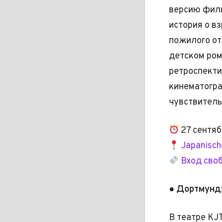
версию филь
история о в
пожилого от
детском ром
ретроспекти
кинематогр
чувствитель
27 сентяб
Japanische
Вход сво
● Дортмунд:
В театре KJ