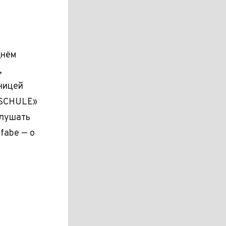
днём
,
ницей
HSCHULE»
слушать
fabe — о