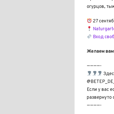
огурцов, ты
27 сентяб
Naturgart
Вход сво
Желаем вам
————-
Здес
@BETEP_DE
Если у вас 
развернуто 
————-