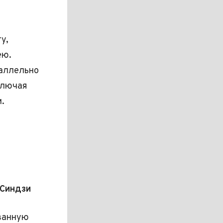
y,
ею.
аллельно
ключая
.
 Синдзи
ованную