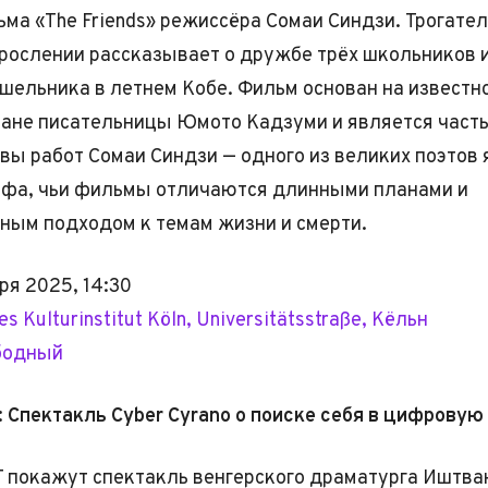
ма «The Friends» режиссёра Сомаи Синдзи. Трогате
зрослении рассказывает о дружбе трёх школьников 
шельника в летнем Кобе. Фильм основан на известн
ане писательницы Юмото Кадзуми и является част
вы работ Сомаи Синдзи — одного из великих поэтов 
афа, чьи фильмы отличаются длинными планами и
ным подходом к темам жизни и смерти.
ря 2025, 14:30
s Kulturinstitut Köln, Universitätsstraße, Кёльн
бодный
 Спектакль Cyber Cyrano о поиске себя в цифровую
T покажут спектакль венгерского драматурга Иштва