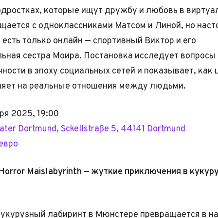
одростках, которые ищут дружбу и любовь в виртуа
бщается с одноклассниками Матсом и Линой, но нас
ё есть только онлайн — спортивный Виктор и его
ьная сестра Моира. Постановка исследует вопросы
ности в эпоху социальных сетей и показывает, как
ияет на реальные отношения между людьми.
ря 2025, 19:00
ater Dortmund, Sckellstraße 5, 44141 Dortmund
 евро
Horror Maislabyrinth — жуткие приключения в кукур
кукурузный лабиринт в Мюнстере превращается в н