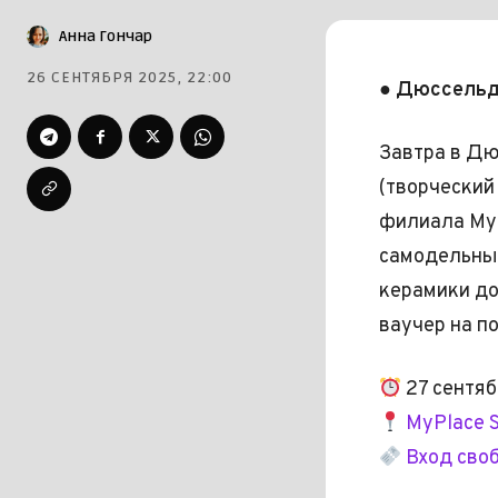
Анна Гончар
26 СЕНТЯБРЯ 2025, 22:00
● Дюссельдо
Завтра в Дю
(творческий
филиала MyP
самодельные
керамики до
ваучер на п
27 сентяб
MyPlace S
Вход сво