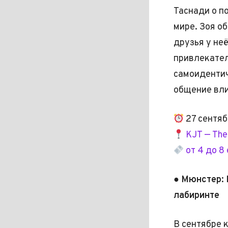
Таснади о п
мире. Зоя о
друзья у не
привлекател
самоидентич
общение вл
27 сентяб
KJT — The
от 4 до 8
● Мюнстер: 
лабиринте
В сентябре 