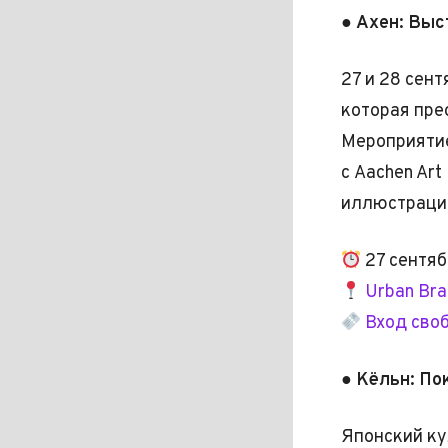
● Ахен: Выс
27 и 28 сен
которая пре
Мероприяти
с Aachen Ar
иллюстрации
27 сентяб
Urban Bra
Вход сво
● Кёльн: По
Японский ку