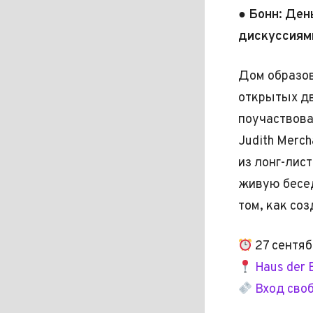
● Бонн: Ден
дискуссиям
Дом образов
открытых дв
поучаствова
Judith Merc
из лонг-лис
живую беседу
том, как соз
27 сентяб
Haus der B
Вход сво