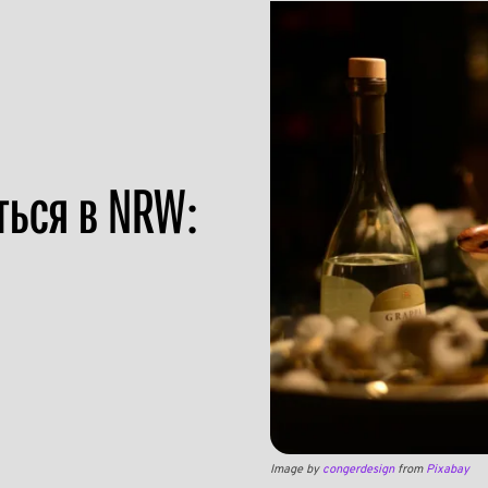
ться в NRW:
Image by
congerdesign
from
Pixabay