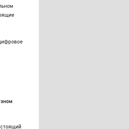
льном
тоящие
 цифровое
узном
астоящий