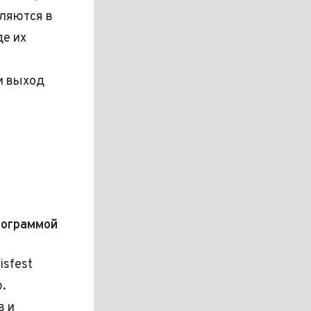
вляются в
де их
и выход
программой
sfest
.
в и