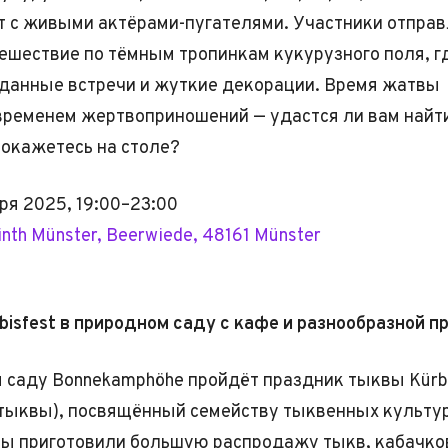
т с живыми актёрами-пугателями. Участники отпра
ешествие по тёмным тропинкам кукурузного поля, г
данные встречи и жуткие декорации. Время жатвы
временем жертвоприношений — удастся ли вам найт
 окажетесь на столе?
ря 2025, 19:00–23:00
inth Münster, Beerwiede, 48161 Münster
rbisfest в природном саду с кафе и разнообразной 
 саду Bonnekamphöhe пройдёт праздник тыквы Kürbi
тыквы), посвящённый семейству тыквенных культур
ы приготовили большую распродажу тыкв, кабачко