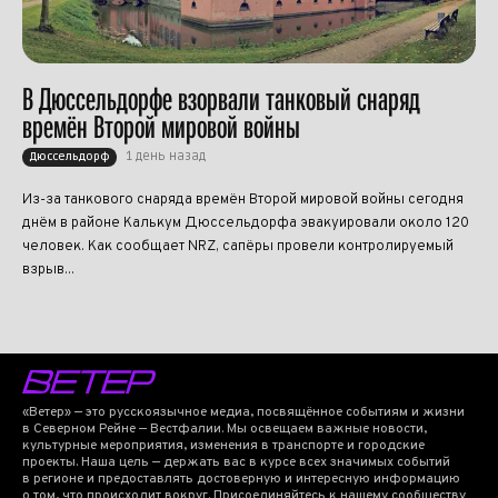
В Дюссельдорфе взорвали танковый снаряд
времён Второй мировой войны
1 день назад
Дюссельдорф
Из-за танкового снаряда времён Второй мировой войны сегодня
днём в районе Калькум Дюссельдорфа эвакуировали около 120
человек. Как сообщает NRZ, сапёры провели контролируемый
взрыв...
«Ветер» — это русскоязычное медиа, посвящённое событиям и жизни
в Северном Рейне — Вестфалии. Мы освещаем важные новости,
культурные мероприятия, изменения в транспорте и городские
проекты. Наша цель — держать вас в курсе всех значимых событий
в регионе и предоставлять достоверную и интересную информацию
о том, что происходит вокруг. Присоединяйтесь к нашему сообществу