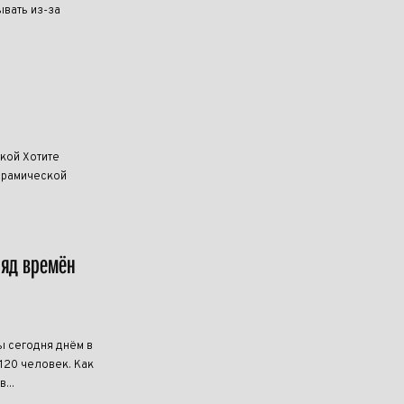
ывать из-за
кой Хотите
керамической
ряд времён
ы сегодня днём в
20 человек. Как
...