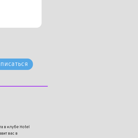
писаться
та в клубе Hotel
вит вас в