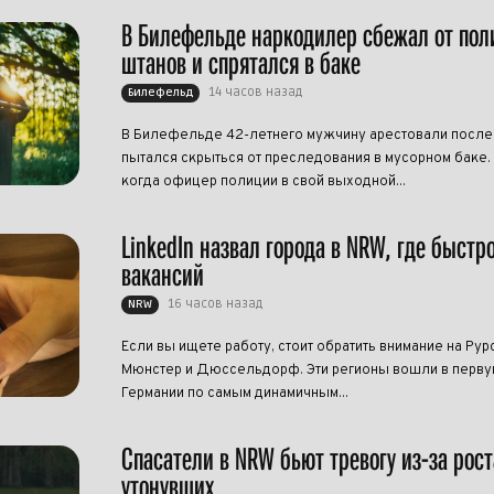
В Билефельде наркодилер сбежал от пол
штанов и спрятался в баке
14 часов назад
Билефельд
В Билефельде 42-летнего мужчину арестовали после т
пытался скрыться от преследования в мусорном баке.
когда офицер полиции в свой выходной...
LinkedIn назвал города в NRW, где быстр
вакансий
16 часов назад
NRW
Если вы ищете работу, стоит обратить внимание на Рур
Мюнстер и Дюссельдорф. Эти регионы вошли в перву
Германии по самым динамичным...
Спасатели в NRW бьют тревогу из-за рост
утонувших