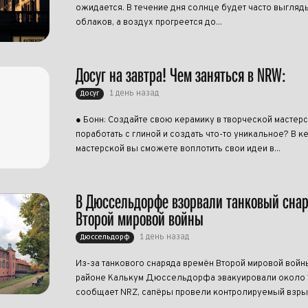
ожидается. В течение дня солнце будет часто выгляд
облаков, а воздух прогреется до...
Досуг на завтра! Чем заняться в NRW:
1 день назад
Досуг
● Бонн: Создайте свою керамику в творческой мастерс
поработать с глиной и создать что-то уникальное? В 
мастерской вы сможете воплотить свои идеи в...
В Дюссельдорфе взорвали танковый сна
Второй мировой войны
1 день назад
Дюссельдорф
Из-за танкового снаряда времён Второй мировой войн
районе Калькум Дюссельдорфа эвакуировали около 1
сообщает NRZ, сапёры провели контролируемый взрыв