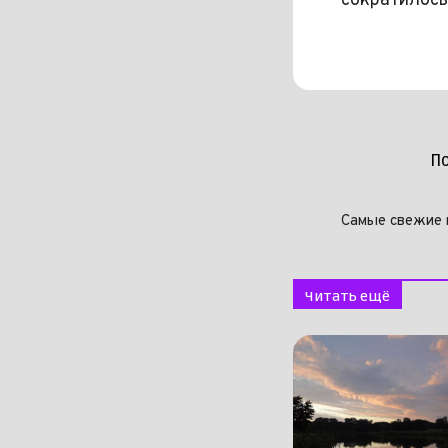
сократилось
П
Самые свежие 
Читать ещё