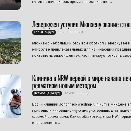
путешествие сквозь время и пространство....
Леверкузен уступил Мюнхену звание сто
11 часов назад
Кёльн (округ)
Мюнхен с небольшим отрывом обогнал Леверкузен в р
наиболее привлекательных для начинающих предприн
показатель важен для тех, кто планирует открыть своё
Клиника в NRW первой в мире начала ле
ревматизм новым методом
12 часов назад
Детмольд (округ)
Врачи клиники Johannes-Wesling-Klinikum в Миндене в
применили инновационную иммунотерапию для пациен
формой ревматизма. Как сообщает издание NW, перва
клинического...