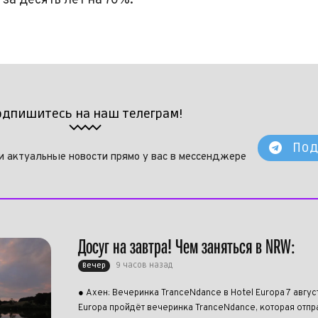
 за десять лет на 70%.
одпишитесь на наш телеграм!
Под
и актуальные новости прямо у вас в мессенджере
Досуг на завтра! Чем заняться в NRW:
9 часов назад
Вечер
● Ахен: Вечеринка TranceNdance в Hotel Europa 7 авгус
Europa пройдёт вечеринка TranceNdance, которая отпра