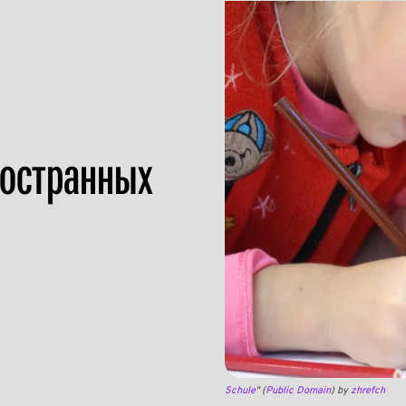
ностранных
Schule
" (
Public Domain
) by
zhrefch