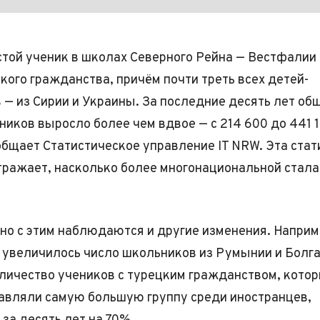
ой ученик в школах Северного Рейна — Вестфалии 
кого гражданства, причём почти треть всех детей-
 — из Сирии и Украины. За последние десять лет об
ников выросло более чем вдвое — с 214 600 до 441 
общает Статистическое управление IT NRW. Эта стат
ражает, насколько более многонациональной стал
о с этим наблюдаются и другие изменения. Наприм
 увеличилось число школьников из Румынии и Болга
личество учеников с турецким гражданством, кото
авляли самую большую группу среди иностранцев,