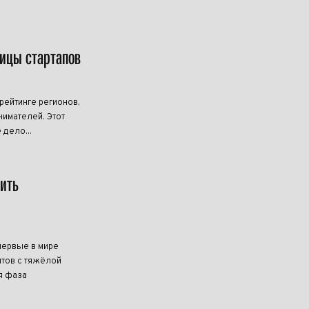
лицы стартапов
ейтинге регионов,
имателей. Этот
 дело...
чить
первые в мире
тов с тяжёлой
я фаза