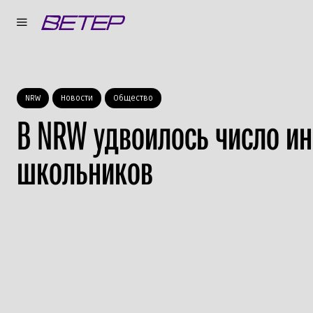
NRW
Новости
Общество
В NRW удвоилось число и
школьников