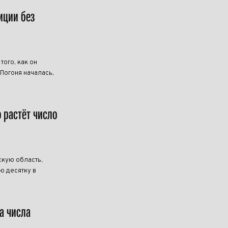
иции без
ого, как он
 Погоня началась,
о растёт число
скую область,
ю десятку в
а числа