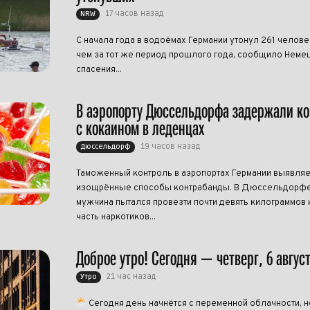
17 часов назад
NRW
С начала года в водоёмах Германии утонул 261 челове
чем за тот же период прошлого года, сообщило Нем
спасения...
В аэропорту Дюссельдорфа задержали к
с кокаином в леденцах
19 часов назад
Дюссельдорф
Таможенный контроль в аэропортах Германии выявляе
изощрённые способы контрабанды. В Дюссельдорфе
мужчина пытался провезти почти девять килограммов 
часть наркотиков...
Доброе утро! Сегодня — четверг, 6 авгус
21 час назад
Утро
Сегодня день начнётся с переменной облачности, н