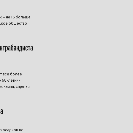
к — на 15 больше,
ецкое общество
онтрабандиста
т всё более
 68-летний
кокаина, спрятав
та
о осадков не