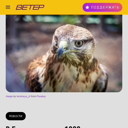
ПОДДЕРЖАТЬ
Image
by
lenskaya_jz
from
Pixabay
Новости