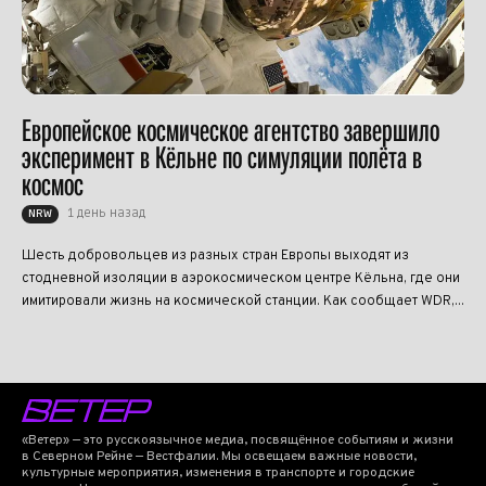
Европейское космическое агентство завершило
эксперимент в Кёльне по симуляции полёта в
космос
1 день назад
NRW
Шесть добровольцев из разных стран Европы выходят из
стодневной изоляции в аэрокосмическом центре Кёльна, где они
имитировали жизнь на космической станции. Как сообщает WDR,...
«Ветер» — это русскоязычное медиа, посвящённое событиям и жизни
в Северном Рейне — Вестфалии. Мы освещаем важные новости,
культурные мероприятия, изменения в транспорте и городские