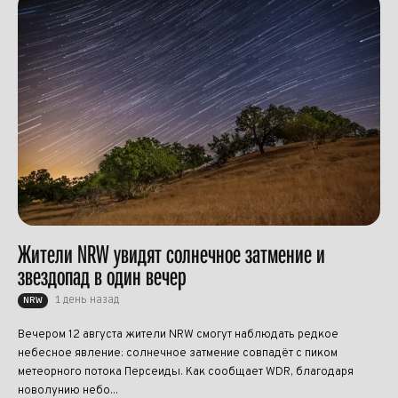
Жители NRW увидят солнечное затмение и
звездопад в один вечер
1 день назад
NRW
Вечером 12 августа жители NRW смогут наблюдать редкое
небесное явление: солнечное затмение совпадёт с пиком
метеорного потока Персеиды. Как сообщает WDR, благодаря
новолунию небо...