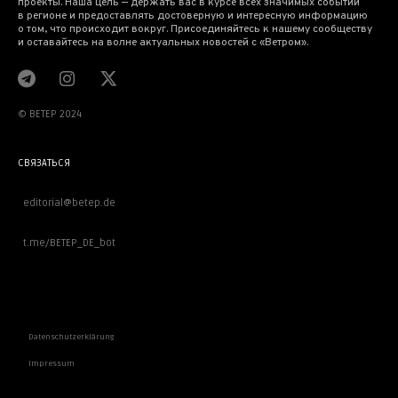
проекты. Наша цель — держать вас в курсе всех значимых событий
в регионе и предоставлять достоверную и интересную информацию
о том, что происходит вокруг. Присоединяйтесь к нашему сообществу
и оставайтесь на волне актуальных новостей с «Ветром».
© BETEP 2024
СВЯЗАТЬСЯ
editorial@betep.de
t.me/BETEP_DE_bot
ВАЖНОЕ
Datenschutzerklärung
Impressum